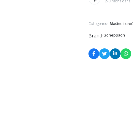
2-3 radna dana
komada
Categories:
Mašine i uređ
Brand:
Scheppach