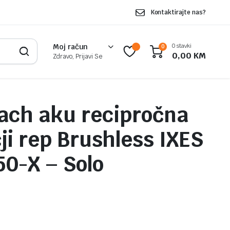
Kontaktirajte nas?
0 stavki
Moj račun
0
0,00
KM
Zdravo, Prijavi Se
ach aku recipročna
ičji rep Brushless IXES
0-X – Solo