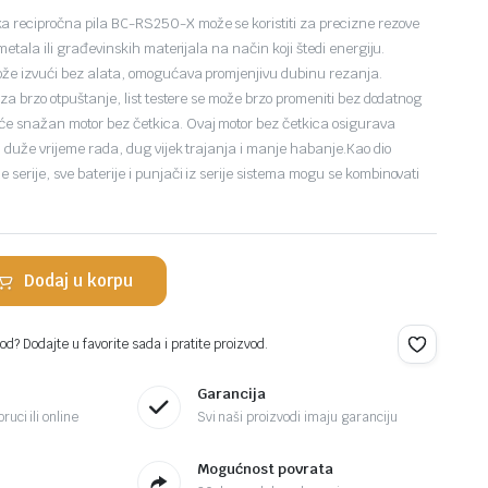
recipročna pila BC-RS250-X može se koristiti za precizne rezove
metala ili građevinskih materijala na način koji štedi energiju.
ože izvući bez alata, omogućava promjenjivu dubinu rezanja.
 za brzo otpuštanje, list testere se može brzo promeniti bez dodatnog
e snažan motor bez četkica. Ovaj motor bez četkica osigurava
, duže vrijeme rada, dug vijek trajanja i manje habanje.Kao dio
serije, sve baterije i punjači iz serije sistema mogu se kombinovati
Dodaj u korpu
d? Dodajte u favorite sada i pratite proizvod.
Garancija
ruci ili online
Svi naši proizvodi imaju garanciju
Mogućnost povrata