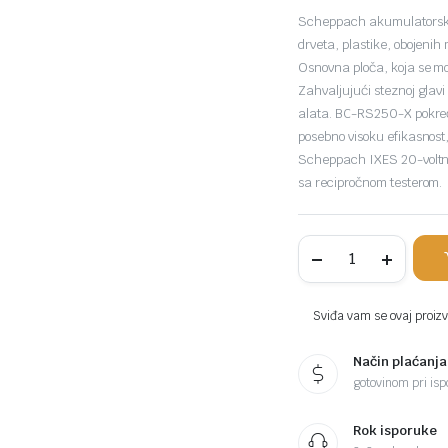
Scheppach akumulatorska 
drveta, plastike, obojenih 
Osnovna ploča, koja se m
Zahvaljujući steznoj glavi
alata. BC-RS250-X pokreć
posebno visoku efikasnost
Scheppach IXES 20-voltne 
sa recipročnom testerom.
Scheppach
aku
recipročna
pila
lisičji
Sviđa vam se ovaj proizvo
rep
Brushless
Način plaćanja
IXES
BC-
gotovinom pri ispo
RS250-
X
–
Rok isporuke
Solo