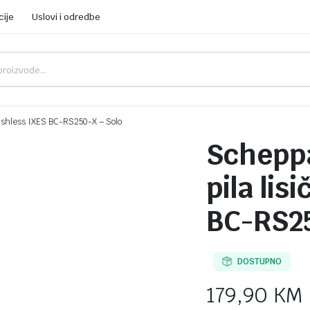
cije
Uslovi i odredbe
rushless IXES BC-RS250-X – Solo
Schepp
pila lis
BC-RS25
DOSTUPNO
179,90
KM