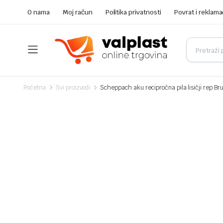
O nama
Moj račun
Politika privatnosti
Povrat i reklama
Početna
Svi proizvodi
Scheppach aku recipročna pila lisičji rep B