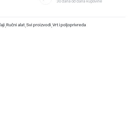
30 dana od dana kupovine
aji
,
Ručni alat
,
Svi proizvodi
,
Vrt i poljoprivreda