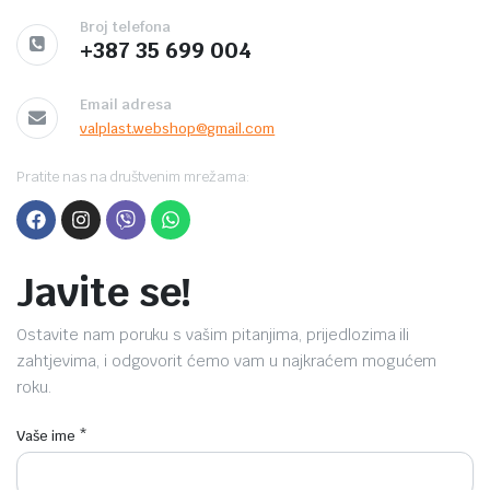
Broj telefona
+387 35 699 004
Email adresa
valplast.webshop@gmail.com
Pratite nas na društvenim mrežama:
Javite se!
Ostavite nam poruku s vašim pitanjima, prijedlozima ili
zahtjevima, i odgovorit ćemo vam u najkraćem mogućem
roku.
Vaše ime *