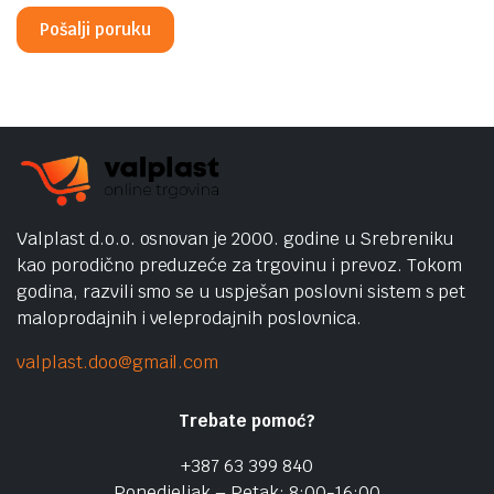
Valplast d.o.o. osnovan je 2000. godine u Srebreniku
kao porodično preduzeće za trgovinu i prevoz. Tokom
godina, razvili smo se u uspješan poslovni sistem s pet
maloprodajnih i veleprodajnih poslovnica.
valplast.doo@gmail.com
Trebate pomoć?
+387 63 399 840
Ponedjeljak – Petak: 8:00-16:00