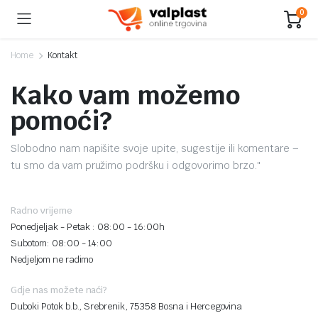
0
Home
Kontakt
Kako vam možemo
pomoći?
Slobodno nam napišite svoje upite, sugestije ili komentare –
tu smo da vam pružimo podršku i odgovorimo brzo."
Radno vrijeme
Ponedjeljak - Petak : 08:00 - 16:00h
Subotom: 08:00 - 14:00
Nedjeljom ne radimo
Gdje nas možete naći?
Duboki Potok b.b., Srebrenik, 75358 Bosna i Hercegovina