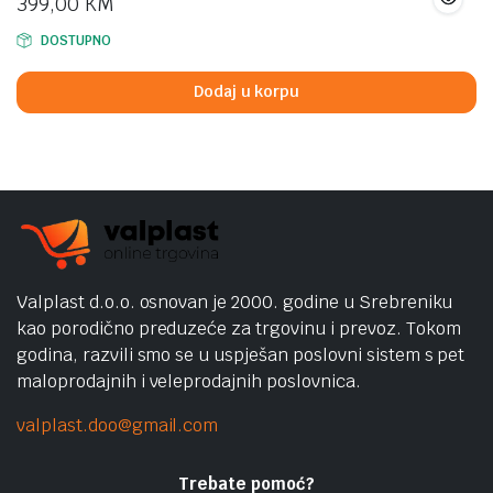
399,00
KM
DOSTUPNO
Dodaj u korpu
Valplast d.o.o. osnovan je 2000. godine u Srebreniku
kao porodično preduzeće za trgovinu i prevoz. Tokom
godina, razvili smo se u uspješan poslovni sistem s pet
maloprodajnih i veleprodajnih poslovnica.
valplast.doo@gmail.com
Trebate pomoć?