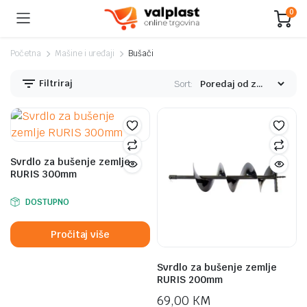
0
Početna
Mašine i uređaji
Bušači
Filtriraj
Sort:
Svrdlo za bušenje zemlje
RURIS 300mm
DOSTUPNO
Pročitaj više
nimalna
ksimalna
jena
jena
Svrdlo za bušenje zemlje
RURIS 200mm
69,00
KM