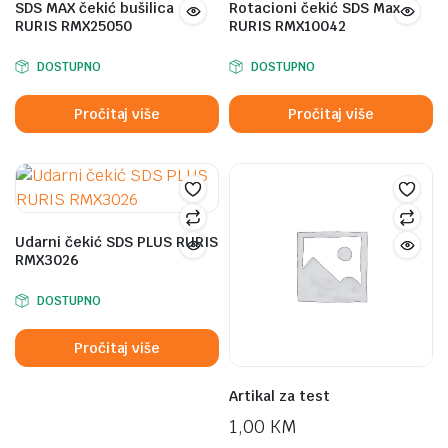
SDS MAX čekić bušilica
Rotacioni čekić SDS Max
RURIS RMX25050
RURIS RMX10042
DOSTUPNO
DOSTUPNO
Pročitaj više
Pročitaj više
Udarni čekić SDS PLUS RURIS
RMX3026
DOSTUPNO
Pročitaj više
Artikal za test
1,00
KM