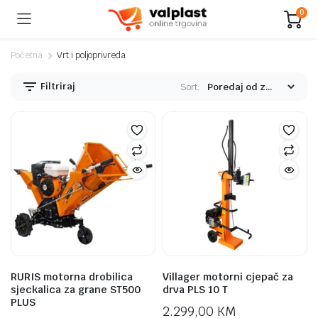
0
Početna
Vrt i poljoprivreda
Filtriraj
Sort:
RURIS motorna drobilica
Villager motorni cjepač za
sjeckalica za grane ST500
drva PLS 10 T
PLUS
2.299,00
KM