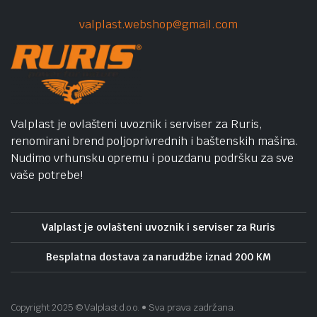
valplast.webshop@gmail.com
Valplast je ovlašteni uvoznik i serviser za Ruris,
renomirani brend poljoprivrednih i baštenskih mašina.
Nudimo vrhunsku opremu i pouzdanu podršku za sve
vaše potrebe!
Valplast je ovlašteni uvoznik i serviser za Ruris
Besplatna dostava za narudžbe iznad 200 KM
Copyright 2025 © Valplast d.o.o. • Sva prava zadržana.