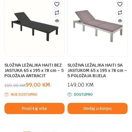
SLOŽIVA LEŽALJKA HAITI BEZ
SLOŽIVA LEŽALJKA HAITI SA
JASTUKA 65 x 195 x 78 cm – 5
JASTUKOM 65 x 195 x 78 cm –
POLOŽAJA ANTRACIT
5 POLOŽAJA BIJELA
99,00
KM
149,00
KM
109,00
KM
Original
Current
NIJE DOSTUPNO
DOSTUPNO
price
price
was:
is:
Pročitaj više
Dodaj u korpu
109,00 KM.
99,00 KM.