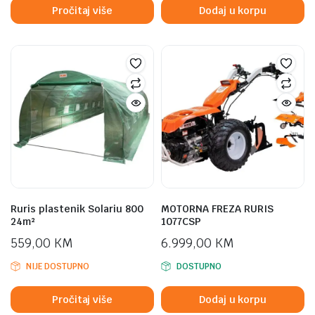
was:
is:
Pročitaj više
Dodaj u korpu
339,00 KM.
309,00 KM.
Ruris plastenik Solariu 800
MOTORNA FREZA RURIS
24m²
1077CSP
559,00
KM
6.999,00
KM
NIJE DOSTUPNO
DOSTUPNO
Pročitaj više
Dodaj u korpu