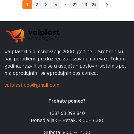
…
1
2
3
4
22
23
24
Valplast d.o.o. osnovan je 2000. godine u Srebreniku
kao porodično preduzeće za trgovinu i prevoz. Tokom
godina, razvili smo se u uspješan poslovni sistem s pet
maloprodajnih i veleprodajnih poslovnica.
valplast.doo@gmail.com
Trebate pomoć?
+387 63 399 840
Ponedjeljak – Petak: 8:00-16:00
Subota: 8:00 – 14:00