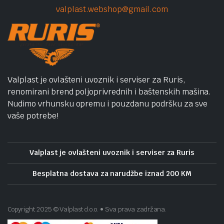
valplast.webshop@gmail.com
Valplast je ovlašteni uvoznik i serviser za Ruris,
renomirani brend poljoprivrednih i baštenskih mašina.
Nudimo vrhunsku opremu i pouzdanu podršku za sve
vaše potrebe!
Valplast je ovlašteni uvoznik i serviser za Ruris
Besplatna dostava za narudžbe iznad 200 KM
Copyright 2025 © Valplast d.o.o. • Sva prava zadržana.