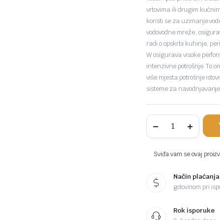
vrtovima ili drugim kućni
koristi se za uzimanje vode
vodovodne mreže, osigurav
radi o opskrbi kuhinje, pe
W osigurava visoke perfor
intenzivne potrošnje. To 
više mjesta potrošnje isto
sisteme za navodnjavanje
Hidrofor
RURIS
Smart
Light
visokog
Sviđa vam se ovaj proizvo
pritiska
62
Način plaćanja
komada
gotovinom pri ispo
Rok isporuke