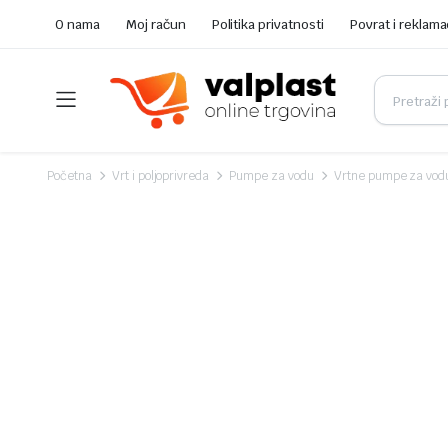
O nama
Moj račun
Politika privatnosti
Povrat i reklama
Početna
Vrt i poljoprivreda
Pumpe za vodu
Vrtne pumpe za vod