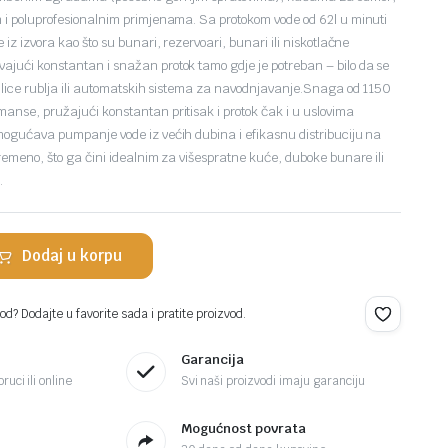
m i poluprofesionalnim primjenama. Sa protokom vode od 62l u minuti
 iz izvora kao što su bunari, rezervoari, bunari ili niskotlačne
ajući konstantan i snažan protok tamo gdje je potreban – bilo da se
rilice rublja ili automatskih sistema za navodnjavanje.Snaga od 1150
manse, pružajući konstantan pritisak i protok čak i u uslovima
omogućava pumpanje vode iz većih dubina i efikasnu distribuciju na
vremeno, što ga čini idealnim za višespratne kuće, duboke bunare ili
.
Dodaj u korpu
d? Dodajte u favorite sada i pratite proizvod.
Garancija
ruci ili online
Svi naši proizvodi imaju garanciju
Mogućnost povrata