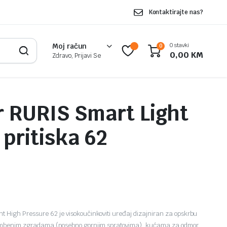
Kontaktirajte nas?
0 stavki
Moj račun
0
0,00
KM
Zdravo, Prijavi Se
r RURIS Smart Light
 pritiska 62
High Pressure 62 je visokoučinkoviti uređaj dizajniran za opskrbu
tambenim zgradama (posebno gornjim spratovima), kućama za odmor,