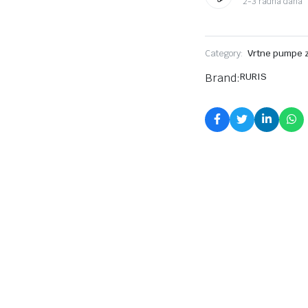
2-3 radna dana
Category:
Vrtne pumpe 
Brand:
RURIS