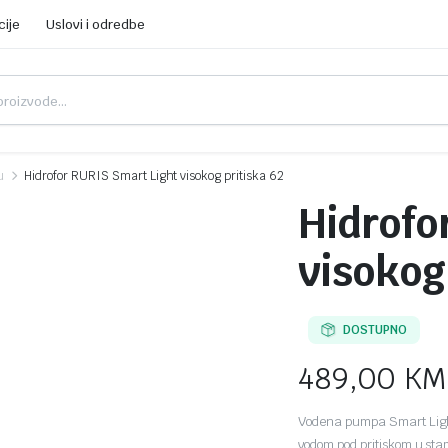
cije
Uslovi i odredbe
u
Hidrofor RURIS Smart Light visokog pritiska 62
Hidrofo
visokog
DOSTUPNO
489,00
KM
Vodena pumpa Smart Light 
vodom pod pritiskom u s