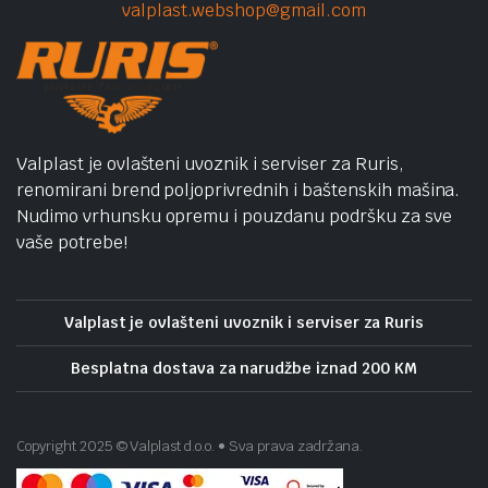
valplast.webshop@gmail.com
Valplast je ovlašteni uvoznik i serviser za Ruris,
renomirani brend poljoprivrednih i baštenskih mašina.
Nudimo vrhunsku opremu i pouzdanu podršku za sve
vaše potrebe!
Valplast je ovlašteni uvoznik i serviser za Ruris
Besplatna dostava za narudžbe iznad 200 KM
Copyright 2025 © Valplast d.o.o. • Sva prava zadržana.