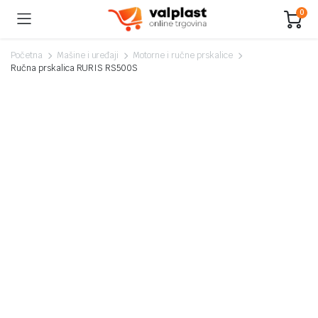
0
Početna
Mašine i uređaji
Motorne i ručne prskalice
Ručna prskalica RURIS RS500S