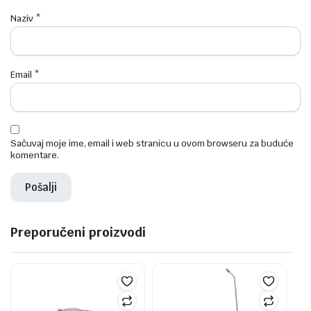
Naziv
*
Email
*
Sačuvaj moje ime, email i web stranicu u ovom browseru za buduće
komentare.
Preporučeni proizvodi