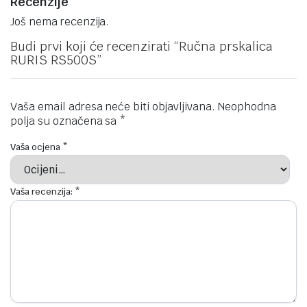
Recenzije
Još nema recenzija.
Budi prvi koji će recenzirati “Ručna prskalica
RURIS RS500S”
Vaša email adresa neće biti objavljivana.
Neophodna
polja su označena sa
*
Vaša ocjena
*
Vaša recenzija:
*