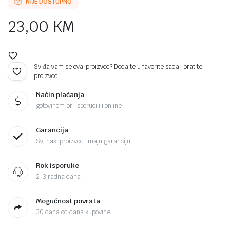
NIJE DOSTUPNO
23,00
KM
Sviđa vam se ovaj proizvod? Dodajte u favorite sada i pratite
proizvod.
Način plaćanja
gotovinom pri isporuci ili online
Garancija
Svi naši proizvodi imaju garanciju
Rok isporuke
2-3 radna dana
Mogućnost povrata
30 dana od dana kupovine