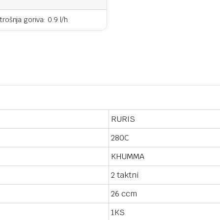
rošnja goriva: 0.9 l/h
RURIS
280C
KHUMMA
2 taktni
26 ccm
1KS