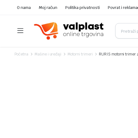
O nama
Moj račun
Politika privatnosti
Povrat i reklama
Početna
Mašine i uređaji
Motorni trimeri
RURIS motorni trimer 