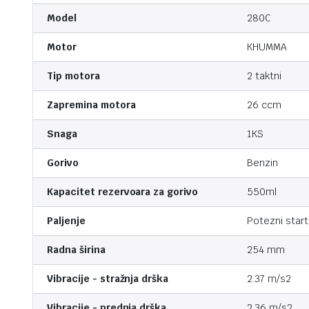
Model
280C
Motor
KHUMMA
Tip motora
2 taktni
Zapremina motora
26 ccm
Snaga
1KS
Gorivo
Benzin
Kapacitet rezervoara za gorivo
550ml
Paljenje
Potezni start
Radna širina
254 mm
Vibracije - stražnja drška
2.37 m/s2
Vibracije - prednja drška
2,36 m/s2