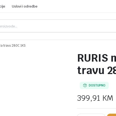
cije
Uslovi i odredbe
za travu 280C 1KS
RURIS m
travu 2
DOSTUPNO
399,91
KM
RURIS