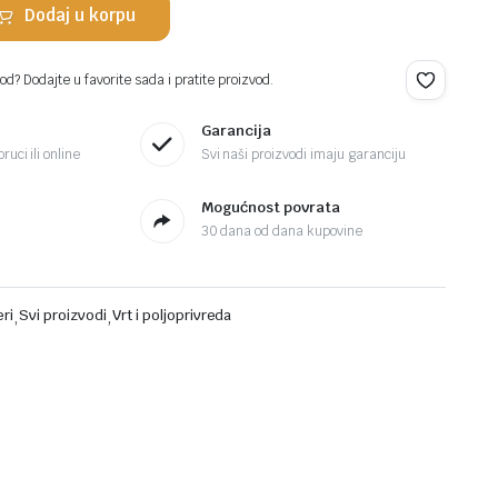
Dodaj u korpu
d? Dodajte u favorite sada i pratite proizvod.
Garancija
ruci ili online
Svi naši proizvodi imaju garanciju
Mogućnost povrata
30 dana od dana kupovine
eri
,
Svi proizvodi
,
Vrt i poljoprivreda