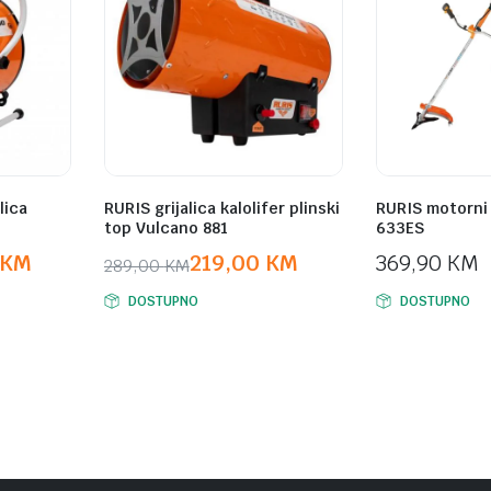
lica
RURIS grijalica kalolifer plinski
RURIS motorni 
top Vulcano 881
633ES
KM
219,00
KM
369,90
KM
289,00
KM
Original
Current
DOSTUPNO
DOSTUPNO
price
price
was:
is:
289,00 KM.
219,00 KM.