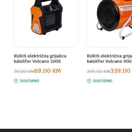
RURIS električna grijalica
RURIS električna grija
kalolifer Vulcano 200S
kalolifer Vulcano 900
69,00
KM
339,00
79,00
KM
399,00
KM
Original
Current
Original
Current
DOSTUPNO
DOSTUPNO
price
price
price
price
was:
is:
was:
is:
79,00 KM.
69,00 KM.
399,00 KM.
339,00 KM.