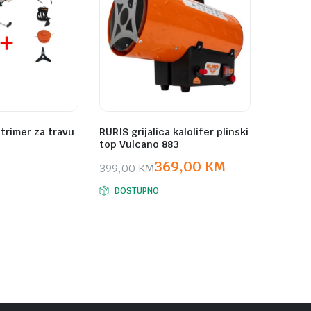
trimer za travu
RURIS grijalica kalolifer plinski
top Vulcano 883
369,00
KM
399,00
KM
Original
Current
DOSTUPNO
price
price
was:
is:
399,00 KM.
369,00 KM.