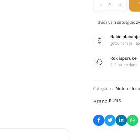
motorni
trimer
za
travu
Sviđa vam se ovaj proizvo
280C
1KS
Način plaćanja
komada
gotovinom pri ispo
Rok isporuke
2-3 radna dana
Categories:
Motorni trim
Brand:
RURIS