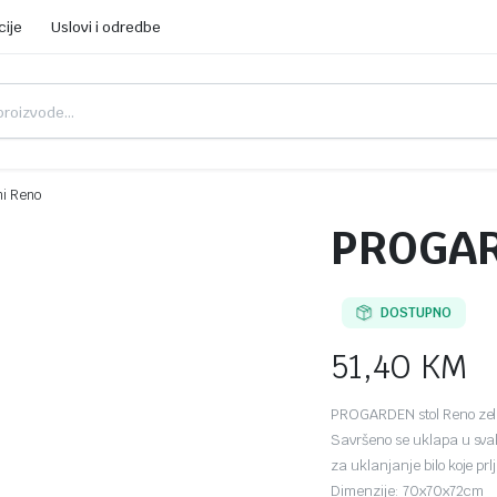
cije
Uslovi i odredbe
ni Reno
PROGARD
DOSTUPNO
51,40
KM
PROGARDEN stol Reno zelen
Savršeno se uklapa u svak
za uklanjanje bilo koje prl
Dimenzije: 70x70x72cm