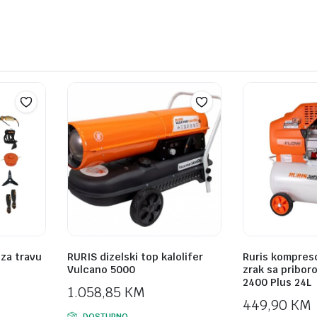
 za travu
RURIS dizelski top kalolifer
Ruris kompres
Vulcano 5000
zrak sa pribor
2400 Plus 24L
1.058,85
KM
449,90
KM
DOSTUPNO