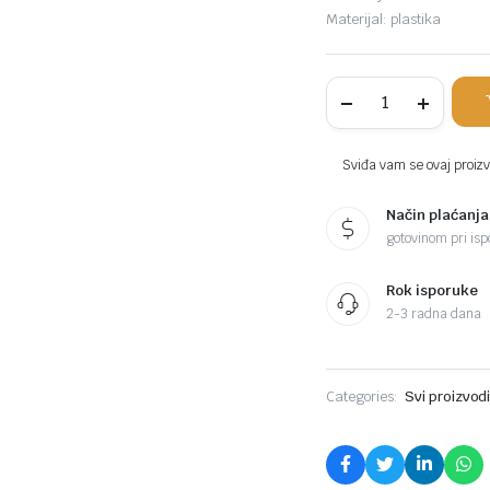
Materijal: plastika
PROGARDEN
stol
zeleni
Reno
komada
Sviđa vam se ovaj proizvo
Način plaćanja
gotovinom pri ispo
Rok isporuke
2-3 radna dana
Categories:
Svi proizvod