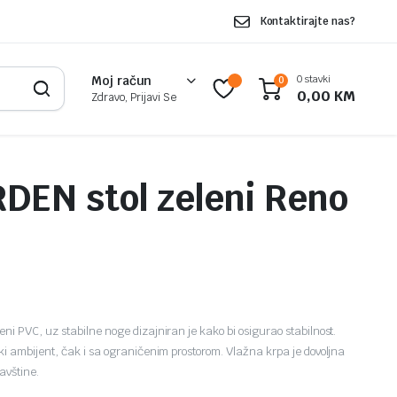
Kontaktirajte nas?
0 stavki
Moj račun
0
0,00
KM
Zdravo, Prijavi Se
EN stol zeleni Reno
i PVC, uz stabilne noge dizajniran je kako bi osigurao stabilnost.
i ambijent, čak i sa ograničenim prostorom. Vlažna krpa je dovoljna
javštine.