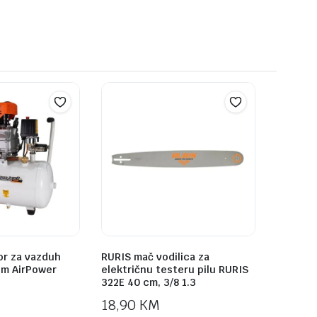
or za vazduh
RURIS mač vodilica za
om AirPower
električnu testeru pilu RURIS
322E 40 cm, 3/8 1.3
18,90
KM