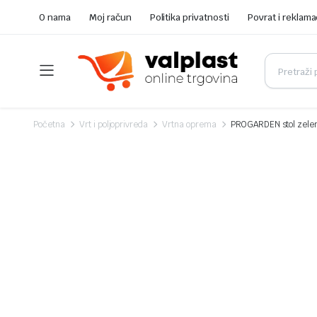
O nama
Moj račun
Politika privatnosti
Povrat i reklama
Početna
Vrt i poljoprivreda
Vrtna oprema
PROGARDEN stol zele