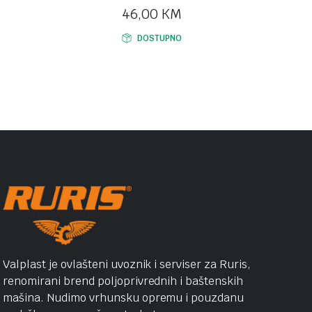
46,00
KM
DOSTUPNO
Valplast je ovlašteni uvoznik i serviser za Ruris,
renomirani brend poljoprivrednih i baštenskih
mašina. Nudimo vrhunsku opremu i pouzdanu