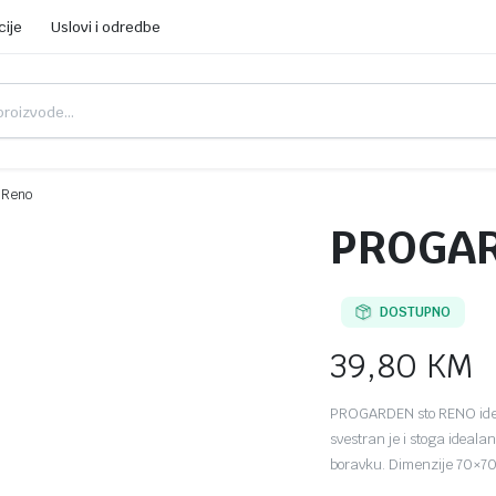
cije
Uslovi i odredbe
 Reno
PROGARD
DOSTUPNO
39,80
KM
PROGARDEN sto RENO idealno
svestran je i stoga ideala
boravku. Dimenzije 70×7