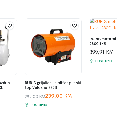
RURIS motorni 
280C 1KS
399,91
KM
DOSTUPNO
azduh
RURIS grijalica kalolifer plinski
0L
top Vulcano 882S
239,00
KM
299,00
KM
Original
Current
DOSTUPNO
price
price
was:
is: