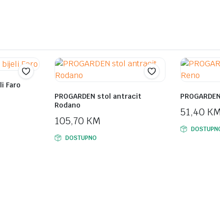
299,00 KM.
239,00 KM.
i Faro
PROGARDEN stol antracit
PROGARDEN 
Rodano
51,40
K
105,70
KM
DOSTUPN
DOSTUPNO