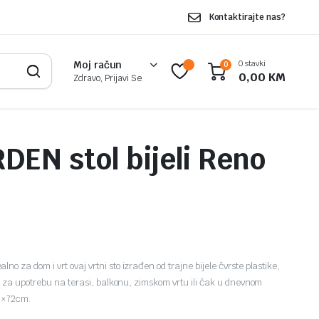
Kontaktirajte nas?
0 stavki
Moj račun
0
0,00
KM
Zdravo, Prijavi Se
EN stol bijeli Reno
 za dom i vrt ovaj vrtni sto izrađen od trajne bijele čvrste plastike,
n za upotrebu na terasi, balkonu, zimskom vrtu ili čak u dnevnom
0×72cm.