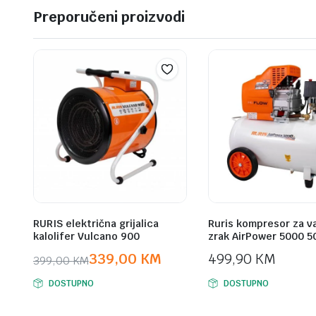
Preporučeni proizvodi
RURIS električna grijalica
Ruris kompresor za v
kalolifer Vulcano 900
zrak AirPower 5000 5
339,00
KM
499,90
KM
399,00
KM
Original
Current
DOSTUPNO
DOSTUPNO
price
price
was:
is: