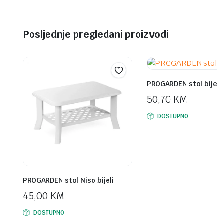
399,00 KM.
339,00 KM.
Posljednje pregledani proizvodi
PROGARDEN stol bijel
50,70
KM
DOSTUPNO
PROGARDEN stol Niso bijeli
45,00
KM
DOSTUPNO