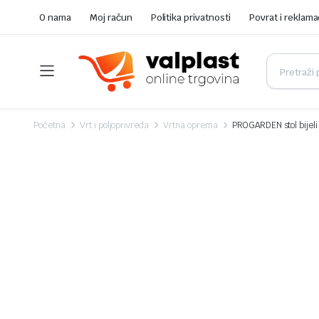
O nama
Moj račun
Politika privatnosti
Povrat i reklama
Početna
Vrt i poljoprivreda
Vrtna oprema
PROGARDEN stol bijeli