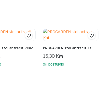
79,00 KM.
69,00 KM.
stol antracit Reno
PROGARDEN stol antracit Kai
M
15,30
KM
O
DOSTUPNO