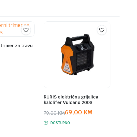
trimer za travu
RURIS električna grijalica
kalolifer Vulcano 200S
69,00
KM
79,00
KM
Original
Current
DOSTUPNO
price
price
was:
is: