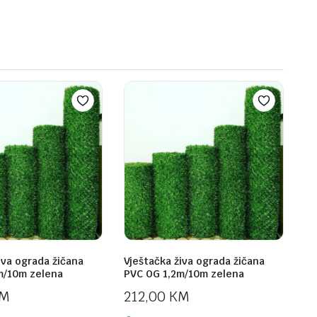
iva ograda žičana
Vještačka živa ograda žičana
m/10m zelena
PVC OG 1,2m/10m zelena
M
212,00
KM