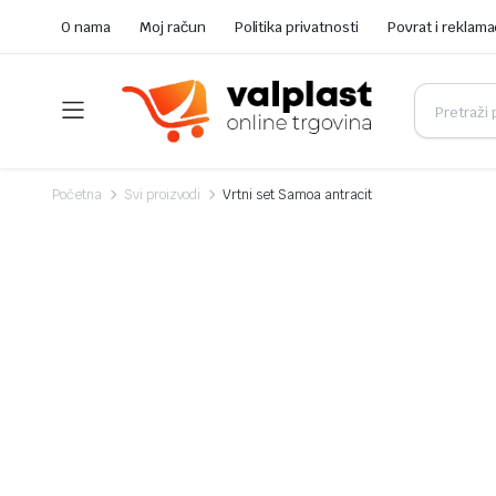
O nama
Moj račun
Politika privatnosti
Povrat i reklama
Početna
Svi proizvodi
Vrtni set Samoa antracit