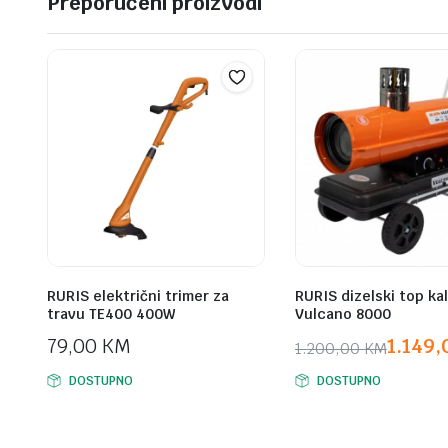
Preporučeni proizvodi
RURIS električni trimer za
RURIS dizelski top kal
travu TE400 400W
Vulcano 8000
79,00
KM
1.149
1.200,00
KM
Original
Current
DOSTUPNO
DOSTUPNO
price
price
was:
is:
1.200,00 KM.
1.149,00 KM.