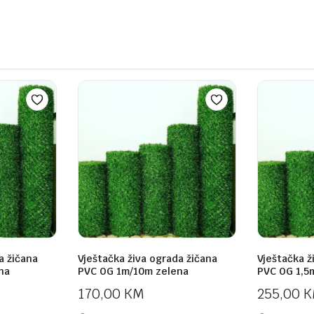
a žičana
Vještačka živa ograda žičana
Vještačka ž
na
PVC OG 1m/10m zelena
PVC OG 1,5
170,00
KM
255,00
K