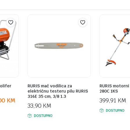
olifer
RURIS mač vodilica za
RURIS motorni 
električnu testeru pilu RURIS
280C 1KS
316E 35 cm, 3/8 1.3
,00
KM
399,91
KM
33,90
KM
DOSTUPNO
DOSTUPNO