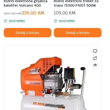
RURIS električna grijalica
RURIS električni trimer za
kalolifer Vulcano 900
travu TE500 PIVOT 500W
339,00
KM
109,00
KM
399,00
KM
Original
Current
DOSTUPNO
DOSTUPNO
price
price
was:
is:
Dodaj u korpu
Dodaj u korpu
399,00 KM.
339,00 KM.