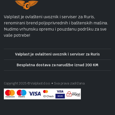
Valplast je ovlašteni uvoznik i serviser za Ruris,
renomirani brend poljoprivrednih i baštenskih mašina.
Nudimo vrhunsku opremu i pouzdanu podršku za sve
vaše potrebe!
Valplast je ovlašteni uvoznik i serviser za Ruris
Besplatna dostava za narudžbe iznad 200 KM
Copyright 2025 © Valplast d.o.o. • Sva prava zadržana.