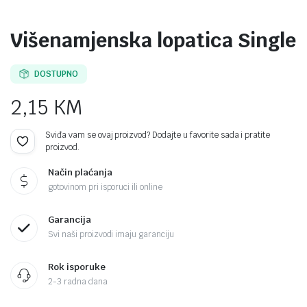
Višenamjenska lopatica Single
DOSTUPNO
2,15
KM
Sviđa vam se ovaj proizvod? Dodajte u favorite sada i pratite
proizvod.
Način plaćanja
gotovinom pri isporuci ili online
Garancija
Svi naši proizvodi imaju garanciju
Rok isporuke
2-3 radna dana