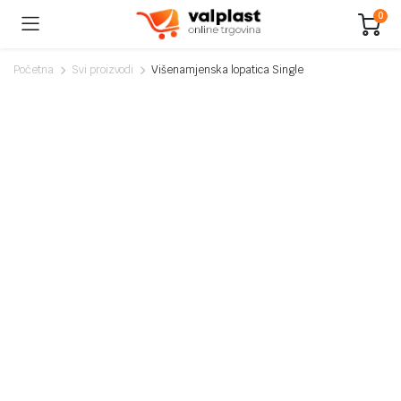
0
Početna
Svi proizvodi
Višenamjenska lopatica Single