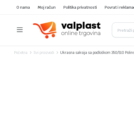
O nama
Moj račun
Politika privatnosti
Povrat i reklama
Početna
Svi proizvodi
Ukrasna saksija sa podloškom 350/510 Polin