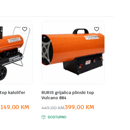
top kalolifer
RURIS grijalica plinski top
Vulcano 884
.149,00
KM
399,00
KM
449,00
KM
Original
Current
DOSTUPNO
price
price
was:
is: