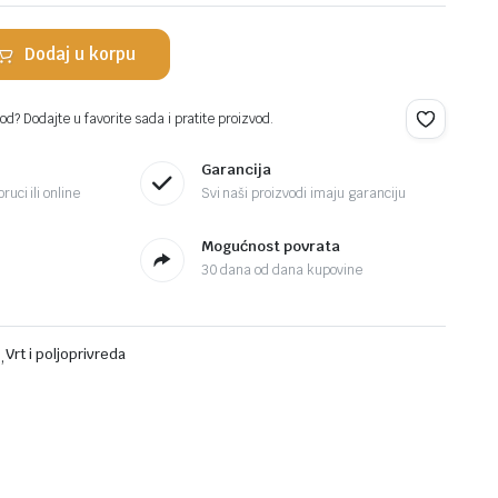
Dodaj u korpu
d? Dodajte u favorite sada i pratite proizvod.
Garancija
ruci ili online
Svi naši proizvodi imaju garanciju
Mogućnost povrata
30 dana od dana kupovine
i
,
Vrt i poljoprivreda