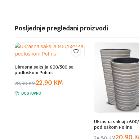
Posljednje pregledani proizvodi
Ukrasna saksija 600/580 sa
podloškom Polins
22,90
KM
28,80
KM
Original
Current
DOSTUPNO
price
price
was:
is:
28,80 KM.
22,90 KM.
Ukrasna saksija 600
podloškom Polins
20,90
K
24,50
KM