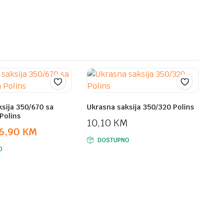
M.
M.
449,00 KM.
399,00 KM.
sija 350/670 sa
Ukrasna saksija 350/320 Polins
Polins
10,10
KM
6,90
KM
DOSTUPNO
O
.
.