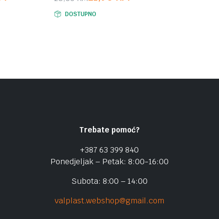
Original
Current
DOSTUPNO
price
price
was:
is:
25,80 KM.
21,90 KM.
Trebate pomoć?
+387 63 399 840
Ponedjeljak – Petak: 8:00-16:00
Subota: 8:00 – 14:00
valplast.webshop@gmail.com