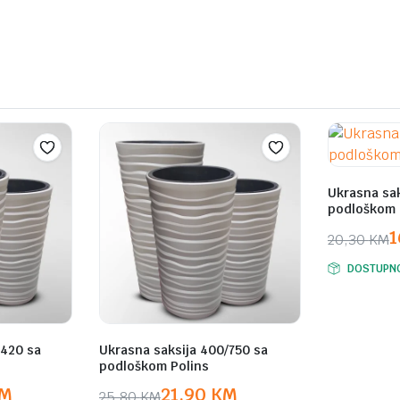
1.200,00 K
1.149,00 K
Ukrasna sak
podloškom 
1
20,30
KM
Original
Current
DOSTUPN
price
price
was:
is:
20,30 KM
16,90 KM
/420 sa
Ukrasna saksija 400/750 sa
podloškom Polins
M
21,90
KM
25,80
KM