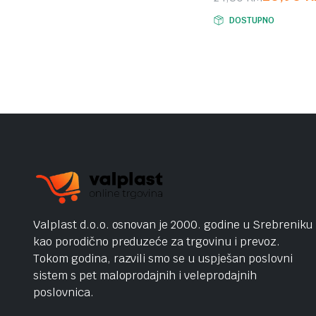
Original
Current
DOSTUPNO
price
price
was:
is:
24,50 KM.
20,90 KM.
Valplast d.o.o. osnovan je 2000. godine u Srebreniku
kao porodično preduzeće za trgovinu i prevoz.
Tokom godina, razvili smo se u uspješan poslovni
sistem s pet maloprodajnih i veleprodajnih
poslovnica.