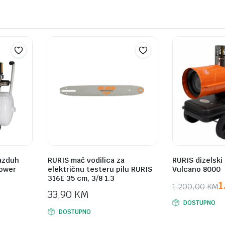
azduh
RURIS mač vodilica za
RURIS dizelski 
Power
električnu testeru pilu RURIS
Vulcano 8000
316E 35 cm, 3/8 1.3
1
1.200,00
KM
33,90
KM
Original
Current
DOSTUPNO
price
price
DOSTUPNO
was:
is: