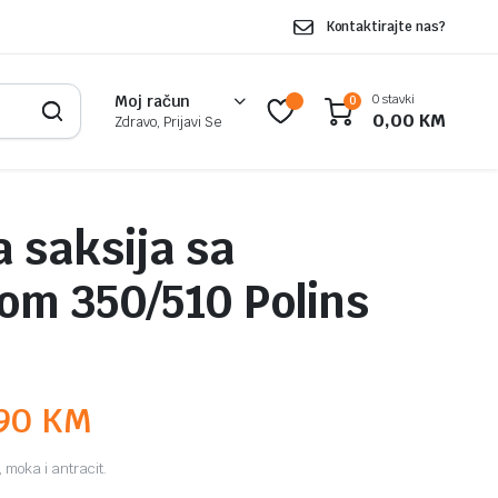
Kontaktirajte nas?
0 stavki
Moj račun
0
0,00
KM
Zdravo, Prijavi Se
 saksija sa
om 350/510 Polins
,90
KM
, moka i antracit.