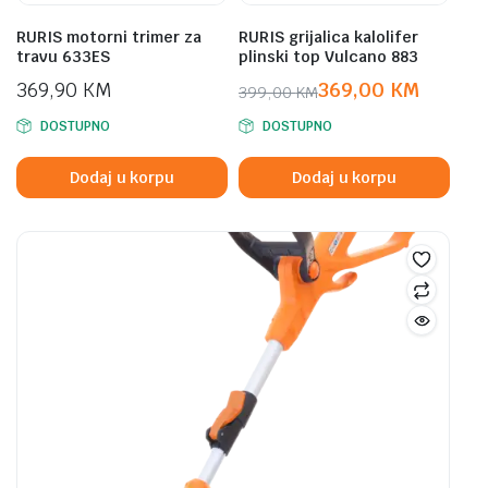
RURIS motorni trimer za
RURIS grijalica kalolifer
travu 633ES
plinski top Vulcano 883
369,90
KM
369,00
KM
399,00
KM
Original
Current
DOSTUPNO
DOSTUPNO
price
price
was:
is:
Dodaj u korpu
Dodaj u korpu
399,00 KM.
369,00 KM.