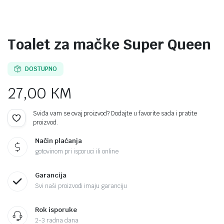
Toalet za mačke Super Queen
DOSTUPNO
27,00
KM
Sviđa vam se ovaj proizvod? Dodajte u favorite sada i pratite
proizvod.
Način plaćanja
gotovinom pri isporuci ili online
Garancija
Svi naši proizvodi imaju garanciju
Rok isporuke
2-3 radna dana