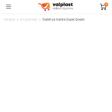
0
Početna
Svi proizvodi
Toalet za mačke Super Queen