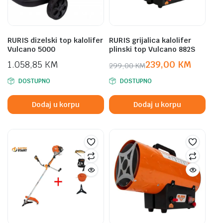
RURIS dizelski top kalolifer
RURIS grijalica kalolifer
Vulcano 5000
plinski top Vulcano 882S
1.058,85
KM
239,00
KM
299,00
KM
Original
Current
DOSTUPNO
DOSTUPNO
price
price
was:
is:
Dodaj u korpu
Dodaj u korpu
299,00 KM.
239,00 KM.