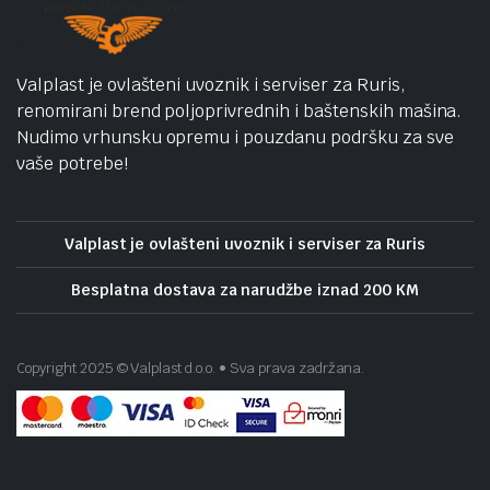
Valplast je ovlašteni uvoznik i serviser za Ruris,
renomirani brend poljoprivrednih i baštenskih mašina.
Nudimo vrhunsku opremu i pouzdanu podršku za sve
vaše potrebe!
Valplast je ovlašteni uvoznik i serviser za Ruris
Besplatna dostava za narudžbe iznad 200 KM
Copyright 2025 © Valplast d.o.o. • Sva prava zadržana.