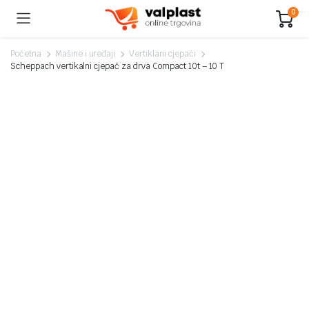
0
Početna
Mašine i uređaji
Vertiklani cjepači
Scheppach vertikalni cjepač za drva Compact 10t – 10 T