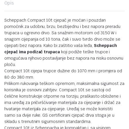
Opis
Scheppach Compact 10t cjepač je moćan i pouzdan
pomoćnik za udobnu, brzu, bezbijednu i bez napora preradu
trupaca u ogrevno drvo. Sa snažnim motorom od 3150 W i
snagom cijepanja od 10 tona, čak i suvo tvrdo drvo može se
cijepati bez napora. Kako bi zaštitio vaša leđa,
Scheppach
cjepač ima podizač trupaca
koji podiže teške trupce i
omogućava njihovo postavljanje bez napora na nisku osnovnu
ploču.
Compact 10t cijepa trupce dužine do 1070 mm i promjera od
80 do 380 mm.
Prilikom rukovanja teškom opremom, maksimalna sigurnost za
korisnika je osnovni zahtjev: Compact 10t se sastoji od
čelične konstrukcije otporne na torziju, praškasto obložene i
ima uređaj za pričvršćivanje materijala za cijepanje i držač za
hvatanje materijala za cijepanje. Uređaj se može koristiti
samo sa dvije ruke. GS certificirani cjepač drva stoga je u
skladu s trenutnim sigurnosnim standardima.
Compact 10t iz Scheppacha je kompaktan i, sa visinom