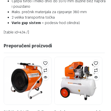
Cijepa tvrdo i meko drvo do 1070 mm dužine bez napora
i pouzdano
Maks. prečnik materijala za cijepanje 380 mm
2 velika transportna točka
Vario gap sistem –
podesiv hod cilindra1
[table id=434 /]
Preporučeni proizvodi