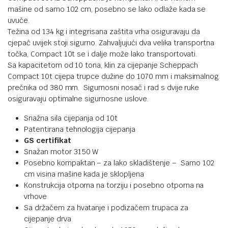
mašine od samo 102 cm, posebno se lako odlaže kada se
uvuče.
Težina od 134 kg i integrisana zaštita vrha osiguravaju da
cjepač uvijek stoji sigurno. Zahvaljujući dva velika transportna
točka, Compact 10t se i dalje može lako transportovati.
Sa kapacitetom od 10 tona, klin za cijepanje Scheppach
Compact 10t cijepa trupce dužine do 1070 mm i maksimalnog
prečnika od 380 mm. Sigurnosni nosač i rad s dvije ruke
osiguravaju optimalne sigurnosne uslove.
Snažna sila cijepanja od 10t
Patentirana tehnologija cijepanja
GS certifikat
Snažan motor 3150 W
Posebno kompaktan – za lako skladištenje – Samo 102
cm visina mašine kada je sklopljena
Konstrukcija otporna na torziju i posebno otporna na
vrhove
Sa držačem za hvatanje i podizačem trupaca za
cijepanje drva