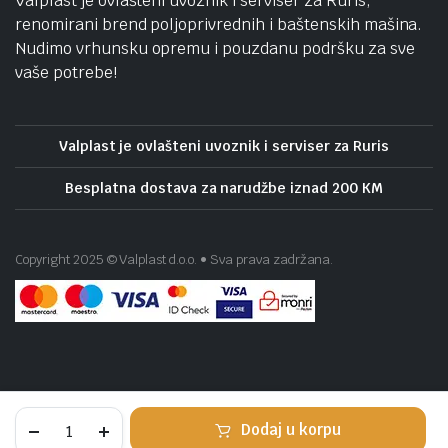
Valplast je ovlašteni uvoznik i serviser za Ruris,
renomirani brend poljoprivrednih i baštenskih mašina.
Nudimo vrhunsku opremu i pouzdanu podršku za sve
vaše potrebe!
Valplast je ovlašteni uvoznik i serviser za Ruris
Besplatna dostava za narudžbe iznad 200 KM
Copyright 2025 © Valplast d.o.o. • Sva prava zadržana.
Scheppach
Dodaj u korpu
vertikalni