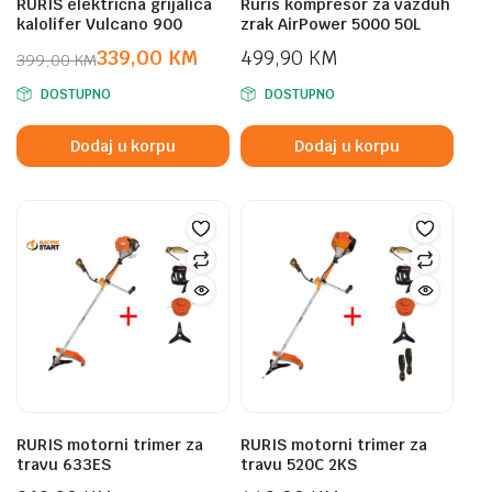
RURIS električna grijalica
Ruris kompresor za vazduh
kalolifer Vulcano 900
zrak AirPower 5000 50L
339,00
KM
499,90
KM
399,00
KM
Original
Current
DOSTUPNO
DOSTUPNO
price
price
was:
is:
Dodaj u korpu
Dodaj u korpu
399,00 KM.
339,00 KM.
RURIS motorni trimer za
RURIS motorni trimer za
travu 633ES
travu 520C 2KS