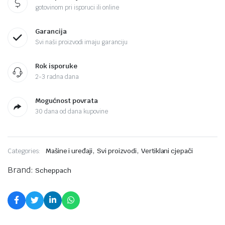
gotovinom pri isporuci ili online
Garancija
Svi naši proizvodi imaju garanciju
Rok isporuke
2-3 radna dana
Mogućnost povrata
30 dana od dana kupovine
,
,
Categories:
Mašine i uređaji
Svi proizvodi
Vertiklani cjepači
Brand:
Scheppach