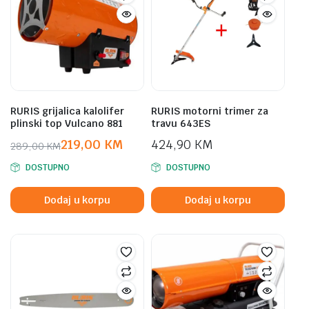
RURIS grijalica kalolifer
RURIS motorni trimer za
plinski top Vulcano 881
travu 643ES
219,00
KM
424,90
KM
289,00
KM
Original
Current
DOSTUPNO
DOSTUPNO
price
price
was:
is:
Dodaj u korpu
Dodaj u korpu
289,00 KM.
219,00 KM.