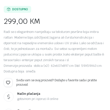
DOSTUPNO
299,00
KM
Radi se o elegantnom namještaju sa teksturom površine koja imitira
rattan. Moderne boje,izdržljivost,lagana ali čvrsta konstrukcija i
otpornost na nepovoljne vremenske uslove i UV zrake. Lako se održava i
čisti, te je jednostavan za montažu. Svi setovi su opremljeni mekim
jastucima.Lijepo se uklapa u svaki prostor,kako eksterijer poput bašte ili
terase tako i enterijer poput zimskih tarasa i sl.
Dimenzije proizvoda: stolica (x2): 62x607x897 cm Stol: 59X59X43 cm.
Dostupna boja: smeđa.
Sviđa vam se ovaj proizvod? Dodajte u favorite sada i pratite
proizvod.
Način plaćanja
gotovinom pri isporuci ili online