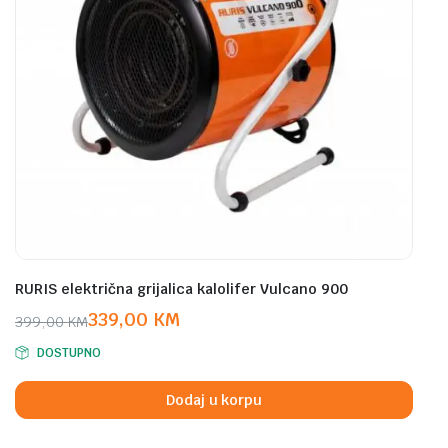
RURIS električna grijalica kalolifer Vulcano 900
339,00
KM
399,00
KM
Original
Current
DOSTUPNO
price
price
was:
is:
Dodaj u korpu
399,00 KM.
339,00 KM.