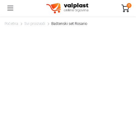
0
Početna
Svi proizvodi
Baštenski set Rosario