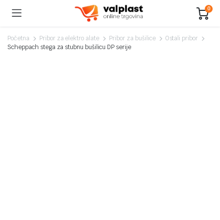
0
Početna
Pribor za elektro alate
Pribor za bušilice
Ostali pribor
Scheppach stega za stubnu bušilicu DP serije