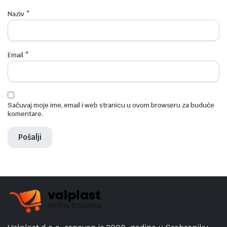
Naziv
*
Email
*
Sačuvaj moje ime, email i web stranicu u ovom browseru za buduće
komentare.