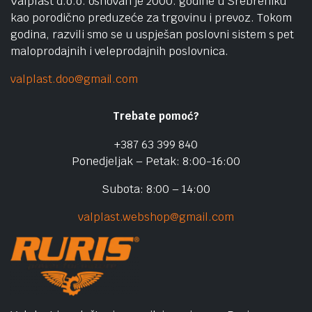
Valplast d.o.o. osnovan je 2000. godine u Srebreniku
kao porodično preduzeće za trgovinu i prevoz. Tokom
godina, razvili smo se u uspješan poslovni sistem s pet
maloprodajnih i veleprodajnih poslovnica.
valplast.doo@gmail.com
Trebate pomoć?
+387 63 399 840
Ponedjeljak – Petak: 8:00-16:00
Subota: 8:00 – 14:00
valplast.webshop@gmail.com