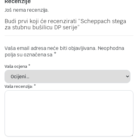
Recenzije
Još nema recenzija.
Budi prvi koji će recenzirati “Scheppach stega
za stubnu bušilicu DP serije”
Vaša email adresa neće biti objavljivana.
Neophodna
polja su označena sa
*
Vaša ocjena
*
Vaša recenzija:
*