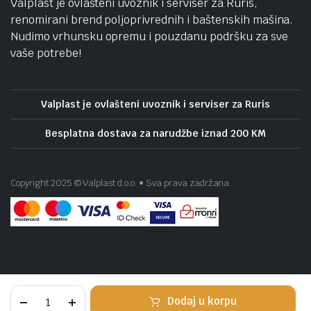
Valplast je ovlašteni uvoznik i serviser za Ruris,
renomirani brend poljoprivrednih i baštenskih mašina.
Nudimo vrhunsku opremu i pouzdanu podršku za sve
vaše potrebe!
Valplast je ovlašteni uvoznik i serviser za Ruris
Besplatna dostava za narudžbe iznad 200 KM
Copyright 2025 © Valplast d.o.o. • Sva prava zadržana.
Scheppach
Dodaj u korpu
stega