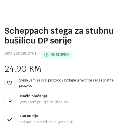
Scheppach stega za stubnu
bušilicu DP serije
SKU:
7906800701
DOSTUPNO
24,90
KM
Sviđa vam se ovaj proizvod? Dodajte u favorite sada i pratite
proizvod.
Način plaćanja
gotovinom pri isporuci ili online
Garancija
Svi naši proizvodi imaju garanciju