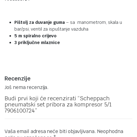
Pištolj za duvanje guma
– sa manometrom, skala u
bar/psi, ventil za ispuštanje vazduha
5 m spiralno crijevo
3 priključne mlaznice
Recenzije
Još nema recenzija.
Budi prvi koji će recenzirati “Scheppach
pneumatski set pribora za kompresor 5/1
7906100724”
Vaša email adresa neće biti objavljivana.
Neophodna