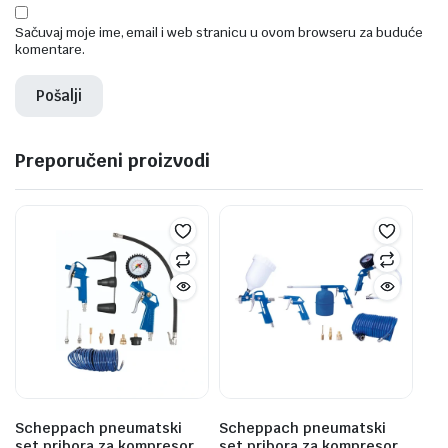
Sačuvaj moje ime, email i web stranicu u ovom browseru za buduće
komentare.
Preporučeni proizvodi
Scheppach pneumatski
Scheppach pneumatski
set pribora za kompresor
set pribora za kompresor