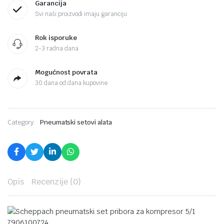
Garancija
Svi naši proizvodi imaju garanciju
Rok isporuke
2-3 radna dana
Mogućnost povrata
30 dana od dana kupovine
Category:
Pneumatski setovi alata
Opis
Recenzije (0)