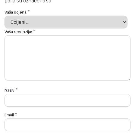
polja su označena sa
*
Vaša ocjena
*
Vaša recenzija:
*
Naziv
*
Email
*