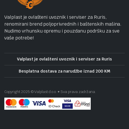
Valplast je ovlašteni uvoznik i serviser za Ruris,
renomirani brend poljoprivrednih i baštenskih mašina.
Nudimo vrhunsku opremu i pouzdanu podršku za sve
vaše potrebe!
Valplast je ovlašteni uvoznik i serviser za Ruris
Besplatna dostava za narudžbe iznad 200 KM
Copyright 2025 © Valplast d.o.o. • Sva prava zadržana.