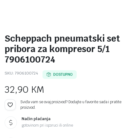
Scheppach pneumatski set
pribora za kompresor 5/1
7906100724
SKU:
7906100724
DOSTUPNO
32,90
KM
Sviđa vam se ovaj proizvod? Dodajte u favorite sada i pratite
proizvod.
Način plaćanja
gotovinom pri isporuci ili online