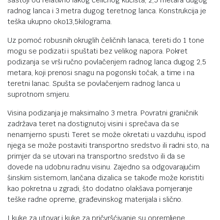
sastoji od relativno lakog čeličnog kućišta, 2,5 metara dugog
radnog lanca i 3 metra dugog teretnog lanca. Konstrukcija je
teška ukupno oko13,5kilograma.
Uz pomoć robusnih okruglih čeličnih lanaca, tereti do 1 tone
mogu se podizati i spuštati bez velikog napora. Pokret
podizanja se vrši ručno povlačenjem radnog lanca dugog 2,5
metara, koji prenosi snagu na pogonski točak, a time i na
teretni lanac. Spušta se povlačenjem radnog lanca u
suprotnom smjeru.
Visina podizanja je maksimalno 3 metra. Povratni graničnik
zadržava teret na dostignutoj visini i sprečava da se
nenamjerno spusti. Teret se može okretati u vazduhu, ispod
njega se može postaviti transportno sredstvo ili radni sto, na
primjer da se utovari na transportno sredstvo ili da se
dovede na udobnu radnu visinu. Zajedno sa odgovarajućim
šinskim sistemom, lančana dizalica se takođe može koristiti
kao pokretna u zgradi, što dodatno olakšava pomjeranje
teške radne opreme, građevinskog materijala i slično.
I kuke za utovar i kuke za pričvršćivanje su opremljene