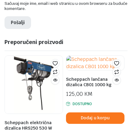
Sačuvaj moje ime, email i web stranicu u ovom browseru za buduće
komentare.
Preporučeni proizvodi
Scheppach lančana
dizalica CB01 1000 kg
125,00
KM
DOSTUPNO
Dodaj u korpu
Scheppach električna
dizalica HRS250 530 W