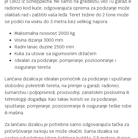
je CB02 iz Scheppacha. Ne samo na gradilištu, već i u garaži ili
radionici kod kuće, odgovarajuća oprema za podizanje može
olakšati rad i zaštititi vaša leđa. Teret težine do 2 tone može
se podići na visinu do 3 metra bez velikog napora.
Maksimalna nosivost 2000 kg
Visina dizanja 3000 mm
Radni lanac duzine 2500 mm
Kuka za utovar sa sigurnosnim držačem
Idealan za podizanje, pomjeranje, pozicioniranje i
osiguranje tereta
Lančana dizalica je idealan pomoćnik za podizanje i spuštanje
slobodno pokretnih tereta, na primjer u garaži, radionici,
šumarstvu i poljoprivredi, proizvodnji, zanatskim poslovima ili
tehnologiji događaja. Kao takav, koristi se za podizanje,
spuštanje, pomjeranje, pozicioniranje ili osiguranje teške robe
ili mašina.
Za lančanu dizalicu je potrebna samo odgovarajuća tačka za
pričvršćivanje na koju se može okačiti. Sama dizalica se