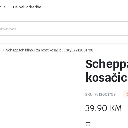
cije
Uslovi i odredbe
e
Scheppach klinovi za robot kosačicu 100/1 7913001708
Scheppa
kosačic
SKU:
7913001708
39,90
KM