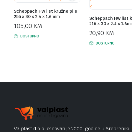
Scheppach HW list kružne pile
255 x 30 x 2,4 x 1,6 mm
Scheppach HW list k
216 x 30 x 2.4 x 1.6m
105,00
KM
20,90
KM
DOSTUPNO
DOSTUPNO
Valplast d.o.o. osnovan je 2000. godine u Srebreniku