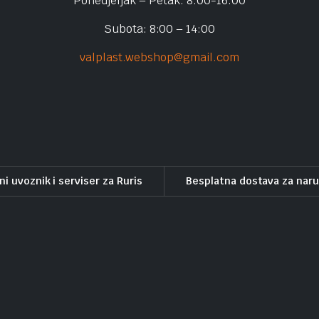
Ponedjeljak – Petak: 8:00-16:00
Subota: 8:00 – 14:00
valplast.webshop@gmail.com
ni uvoznik i serviser za Ruris
Besplatna dostava za nar