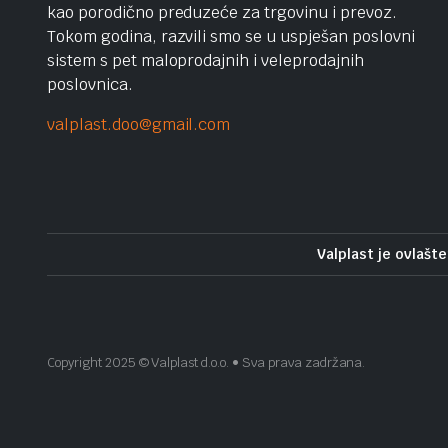
kao porodično preduzeće za trgovinu i prevoz.
Tokom godina, razvili smo se u uspješan poslovni
sistem s pet maloprodajnih i veleprodajnih
poslovnica.
valplast.doo@gmail.com
Valplast je ovlašte
Copyright 2025 © Valplast d.o.o. • Sva prava zadržana.