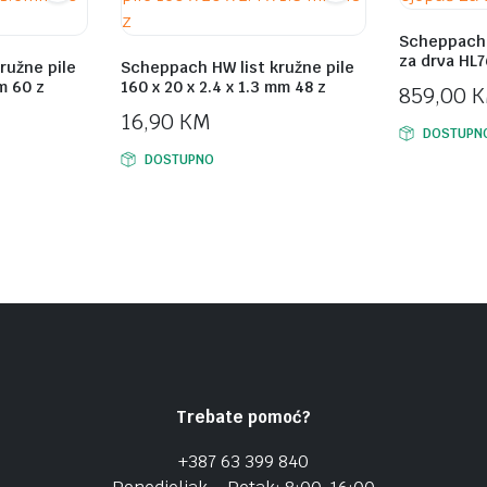
Scheppach 
za drva HL7
ružne pile
Scheppach HW list kružne pile
m 60 z
160 x 20 x 2.4 x 1.3 mm 48 z
859,00
16,90
KM
DOSTUPN
DOSTUPNO
Trebate pomoć?
+387 63 399 840