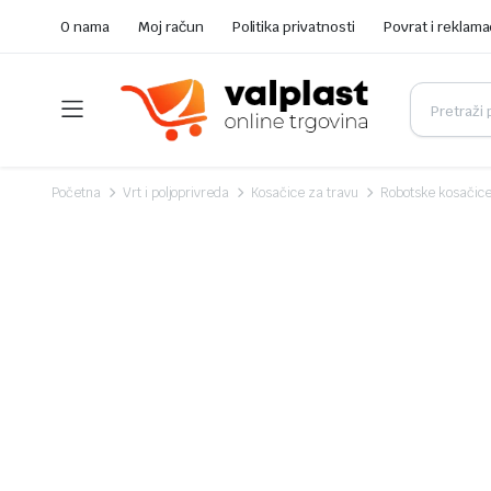
O nama
Moj račun
Politika privatnosti
Povrat i reklama
Početna
Vrt i poljoprivreda
Kosačice za travu
Robotske kosačic