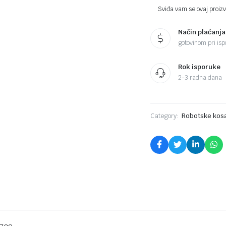
Sviđa vam se ovaj proizvo
Način plaćanja
gotovinom pri ispo
Rok isporuke
2-3 radna dana
Category:
Robotske kos