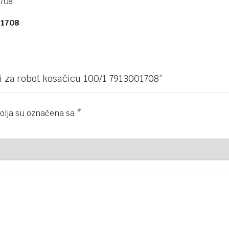
01708
vi za robot kosačicu 100/1 7913001708”
olja su označena sa
*