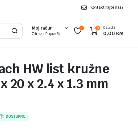
Kontaktirajte nas?
0 stavki
Moj račun
0
0,00
KM
Zdravo, Prijavi Se
ch HW list kružne
 x 20 x 2.4 x 1.3 mm
DOSTUPNO