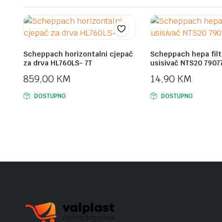
Scheppach horizontalni cjepač
Scheppach hepa filt
za drva HL760LS- 7T
usisivač NTS20 7907
859,00
KM
14,90
KM
DOSTUPNO
DOSTUPNO