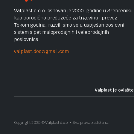
Valplast d.o.o. osnovan je 2000. godine u Srebreniku
kao porodično preduzeće za trgovinu i prevoz.
Tokom godina, razvili smo se u uspješan poslovni
sistem s pet maloprodajnih i veleprodajnih
poslovnica.
valplast.doo@gmail.com
Valplast je ovlašte
Copyright 2025 © Valplast d.o.o. • Sva prava zadržana.