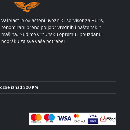
Valplast je ovlašteni uvoznik i serviser za Ruris,
renomirani brend poljoprivrednih i baštenskih
mašina. Nudimo vrhunsku opremu i pouzdanu
podršku za sve vaše potrebe!
udžbe iznad 200 KM