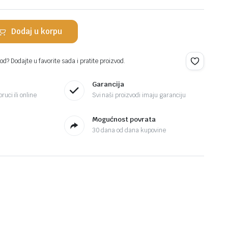
Dodaj u korpu
d? Dodajte u favorite sada i pratite proizvod.
Garancija
ruci ili online
Svi naši proizvodi imaju garanciju
Mogućnost povrata
30 dana od dana kupovine