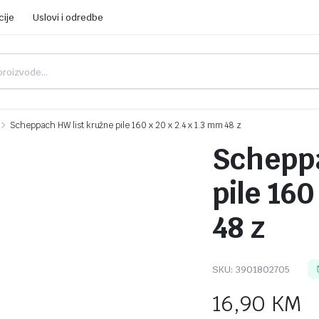
cije
Uslovi i odredbe
Scheppach HW list kružne pile 160 x 20 x 2.4 x 1.3 mm 48 z
Scheppa
pile 160
48 z
SKU:
3901802705
16,90
KM