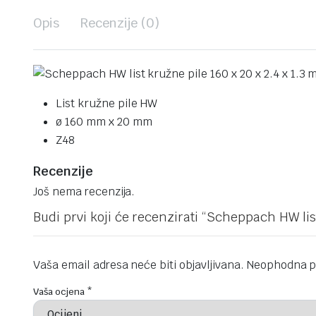
Opis
Recenzije (0)
List kružne pile HW
ø 160 mm x 20 mm
Z48
Recenzije
Još nema recenzija.
Budi prvi koji će recenzirati “Scheppach HW lis
Vaša email adresa neće biti objavljivana.
Neophodna p
Vaša ocjena
*