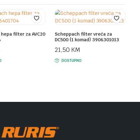
hepa filter za AVC20
Scheppach filter vreća za
4
DC500 (1 komad) 3906301013
M
21,50
KM
O
DOSTUPNO