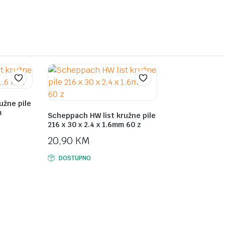
užne pile
m
Scheppach HW list kružne pile
216 x 30 x 2.4 x 1.6mm 60 z
20,90
KM
DOSTUPNO