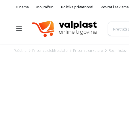
O nama
Moj račun
Politika privatnosti
Povrat i reklama
Početna
Pribor za elektro alate
Pribor za cirkulare
Rezni listovi