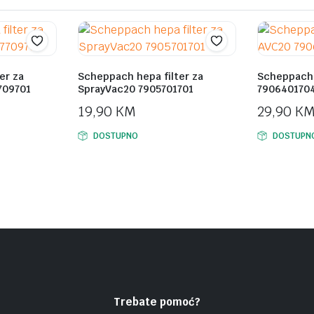
er za
Scheppach hepa filter za
Scheppach 
709701
SprayVac20 7905701701
790640170
19,90
KM
29,90
K
DOSTUPNO
DOSTUPN
Trebate pomoć?