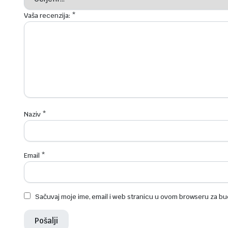
Vaša recenzija:
*
Naziv
*
Email
*
Sačuvaj moje ime, email i web stranicu u ovom browseru za b