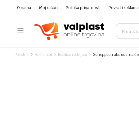
O nama
Moj račun
Politika privatnosti
Povrat i reklama
Početna
Ručni alat
Bušilice i odvijači
Scheppach aku udarna ček