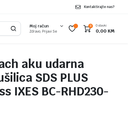
Kontaktirajte nas?
0 stavki
Moj račun
0
0,00
KM
Zdravo, Prijavi Se
ach aku udarna
ušilica SDS PLUS
ss IXES BC-RHD230-