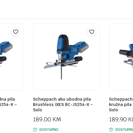
na pila
Scheppach aku ubodna pila
Scheppach 
S254-X –
Brushless IXES BC-JS254-X –
kružna pila
Solo
Solo
189,00
KM
189,90
K
DOSTUPNO
DOSTUPN