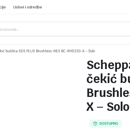
cije
Uslovi i odredbe
ić bušilica SDS PLUS Brushless IXES BC-RHD230-X – Solo
Schepp
čekić b
Brushle
X – Solo
DOSTUPNO