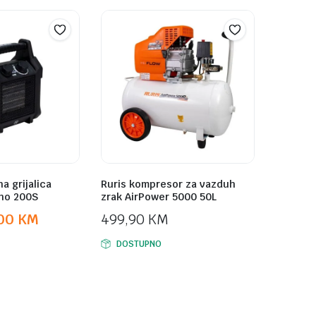
a grijalica
Ruris kompresor za vazduh
ano 200S
zrak AirPower 5000 50L
,00
KM
499,90
KM
DOSTUPNO