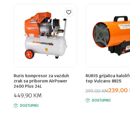
Ruris kompresor za vazduh
RURIS grijalica kalolif
zrak sa priborom AirPower
top Vulcano 882S
2400 Plus 24L
239,00
299,00
KM
449,90
KM
Original
Current
DOSTUPNO
price
price
DOSTUPNO
was:
is:
299,00 KM.
239,00 KM.