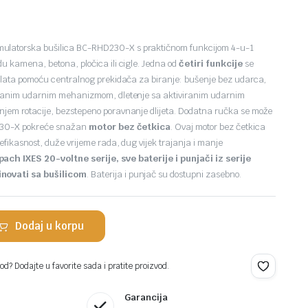
atorska bušilica BC-RHD230-X s praktičnom funkcijom 4-u-1
u kamena, betona, pločica ili cigle. Jedna od
četiri funkcije
se
alata pomoću centralnog prekidača za biranje: bušenje bez udarca,
iranim udarnim mehanizmom, dletenje sa aktiviranim udarnim
jem rotacije, bezstepeno poravnanje dlijeta. Dodatna ručka se može
D230-X pokreće snažan
motor bez četkica
. Ovaj motor bez četkica
efikasnost, duže vrijeme rada, dug vijek trajanja i manje
ch IXES 20-voltne serije, sve baterije i punjači iz serije
novati sa bušilicom
. Baterija i punjač su dostupni zasebno.
Dodaj u korpu
d? Dodajte u favorite sada i pratite proizvod.
Garancija