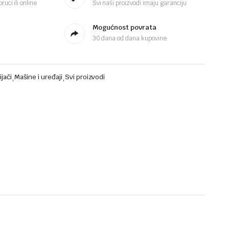
ruci ili online
Svi naši proizvodi imaju garanciju
Mogućnost povrata
30 dana od dana kupovine
ijači
,
Mašine i uređaji
,
Svi proizvodi