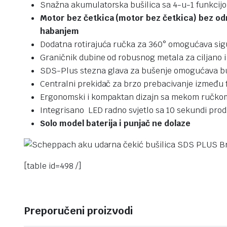
Snažna akumulatorska bušilica sa 4-u-1 funkcijom
Motor bez četkica (motor bez četkica) bez od
habanjem
Dodatna rotirajuća ručka za 360° omogućava sig
Graničnik dubine od robusnog metala za ciljano i
SDS-Plus stezna glava za bušenje omogućava bu
Centralni prekidač za brzo prebacivanje između f
Ergonomski i kompaktan dizajn sa mekom ručkom
Integrisano LED radno svjetlo sa 10 sekundi prod
Solo model baterija i punjač ne dolaze
[table id=498 /]
Preporučeni proizvodi