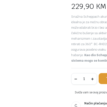
229,90
KM
Snažna Scheppach akumul
idealna je za moćnu obrad
može odabrati brzo i bez 
čekićno bušenje sa aktiv
mehanizmom i zaustavljan
rotirati za 360°. BC-RH
osigurava posebno visoku 
habanje.
Kao dio Scheppa
sistema mogu se kombi
Scheppach
aku
udarna
čekić
bušilica
Sviđa vam se ovaj proizvo
SDS
PLUS
Način plaćanja
Brushless