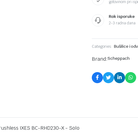
IXES
gotovinom pri ispo
BC-
RHD230-
X
Rok isporuke
–
2-3 radna dana
Solo
komada
Categories:
Bušilice i odv
Brand:
Scheppach