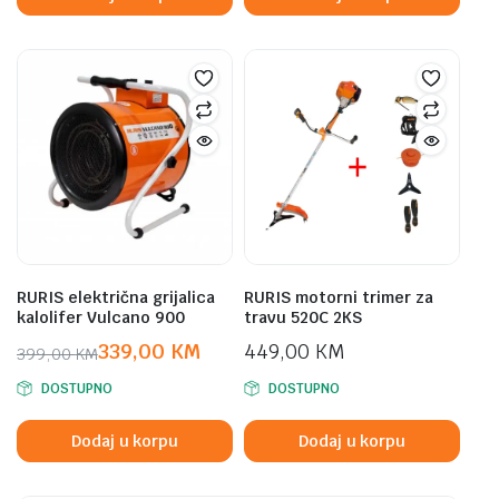
299,00 KM.
239,00 KM.
RURIS električna grijalica
RURIS motorni trimer za
kalolifer Vulcano 900
travu 520C 2KS
339,00
KM
449,00
KM
399,00
KM
Original
Current
DOSTUPNO
DOSTUPNO
price
price
was:
is:
Dodaj u korpu
Dodaj u korpu
399,00 KM.
339,00 KM.