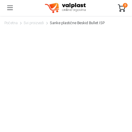
0
Početna
Svi proizvodi
Sanke plastične Beskid Bullet ISP