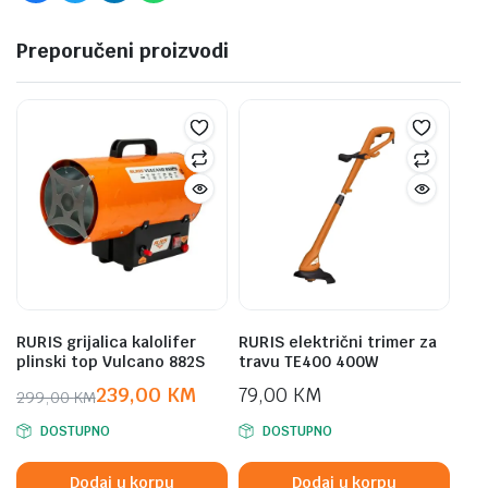
Preporučeni proizvodi
RURIS grijalica kalolifer
RURIS električni trimer za
plinski top Vulcano 882S
travu TE400 400W
239,00
KM
79,00
KM
299,00
KM
Original
Current
DOSTUPNO
DOSTUPNO
price
price
was:
is:
Dodaj u korpu
Dodaj u korpu