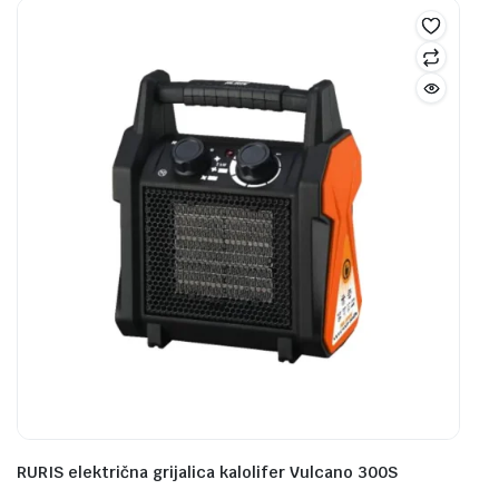
RURIS električna grijalica kalolifer Vulcano 300S