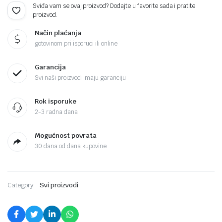
Sviđa vam se ovaj proizvod? Dodajte u favorite sada i pratite
proizvod.
Način plaćanja
gotovinom pri isporuci ili online
Garancija
Svi naši proizvodi imaju garanciju
Rok isporuke
2-3 radna dana
Mogućnost povrata
30 dana od dana kupovine
Category:
Svi proizvodi