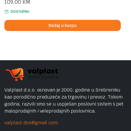
109,00
KM
DOSTUPNO
Dodaj u korpu
Valplast d.o.o. osnovan je 2000. godine u Srebreniku
kao porodično preduzeće za trgovinu i prevoz. Tokom
godina, razvili smo se u uspješan poslovni sistem s pet
maloprodajnih i veleprodajnih poslovnica.
valplast.doo@gmail.com