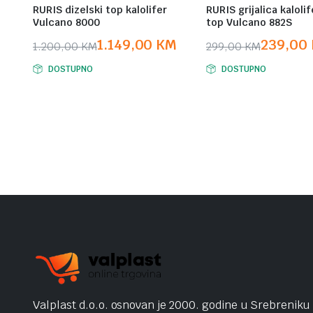
RURIS dizelski top kalolifer
RURIS grijalica kalolif
Vulcano 8000
top Vulcano 882S
1.149,00
KM
239,00
1.200,00
KM
299,00
KM
Original
Current
Original
Current
DOSTUPNO
DOSTUPNO
price
price
price
price
was:
is:
was:
is:
1.200,00 KM.
1.149,00 KM.
299,00 KM.
239,00 KM.
Valplast d.o.o. osnovan je 2000. godine u Srebreniku