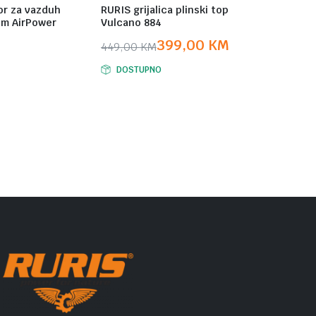
or za vazduh
RURIS grijalica plinski top
om AirPower
Vulcano 884
399,00
KM
449,00
KM
Original
Current
DOSTUPNO
price
price
was:
is:
449,00 KM.
399,00 KM.