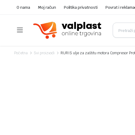
O nama
Moj račun
Politika privatnosti
Povrat i reklama
Početna
Svi proizvodi
RURIS ulje za zaštitu motora Compresor Pro