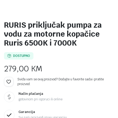
RURIS priključak pumpa za
vodu za motorne kopačice
Ruris 6500K i 7000K
DOSTUPNO
279,00
KM
Sviđa vam se ovaj proizvod? Dodajte u favorite sada i pratite
proizvod.
Način plaćanja
gotovinom pri isporuci ili online
Garancija
Svi naši proizvodi imaju garanciju