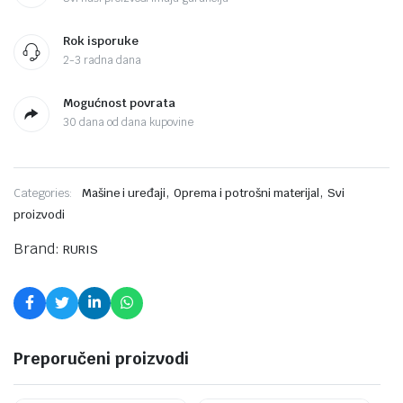
Rok isporuke
2-3 radna dana
Mogućnost povrata
30 dana od dana kupovine
,
,
Categories:
Mašine i uređaji
Oprema i potrošni materijal
Svi
proizvodi
Brand:
RURIS
Preporučeni proizvodi