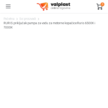
0
Početna
Svi proizvodi
RURIS priključak pumpa za vodu za motorne kopačice Ruris 6500K i
7000K