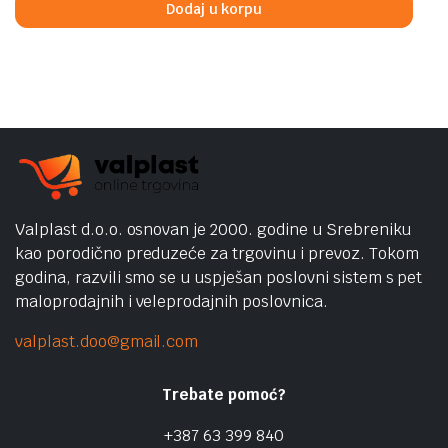
Dodaj u korpu
289,00 KM.
219,00 KM.
Valplast d.o.o. osnovan je 2000. godine u Srebreniku
kao porodično preduzeće za trgovinu i prevoz. Tokom
godina, razvili smo se u uspješan poslovni sistem s pet
maloprodajnih i veleprodajnih poslovnica.
valplast.doo@gmail.com
Trebate pomoć?
+387 63 399 840