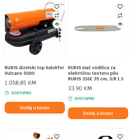
RURIS dizelski top kalolifer
RURIS mač vodilica za
Vulcano 5000
električnu testeru pilu
RURIS 316E 35 cm, 3/8 1.3
1.058,85
KM
33,90
KM
DOSTUPNO
DOSTUPNO
Dodaj u korpu
Dodaj u korpu