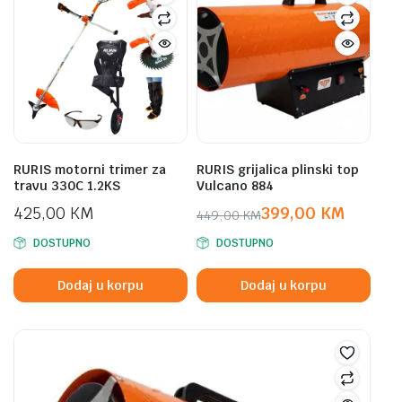
RURIS motorni trimer za
RURIS grijalica plinski top
travu 330C 1.2KS
Vulcano 884
425,00
KM
399,00
KM
449,00
KM
Original
Current
DOSTUPNO
DOSTUPNO
price
price
was:
is:
Dodaj u korpu
Dodaj u korpu
449,00 KM.
399,00 KM.