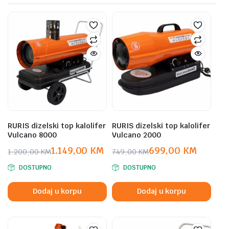
RURIS dizelski top kalolifer
RURIS dizelski top kalolifer
Vulcano 8000
Vulcano 2000
1.149,00
KM
699,00
KM
1.200,00
KM
749,00
KM
Original
Current
Original
Current
DOSTUPNO
DOSTUPNO
price
price
price
price
was:
is:
was:
is:
Dodaj u korpu
Dodaj u korpu
1.200,00 KM.
1.149,00 KM.
749,00 KM.
699,00 KM.