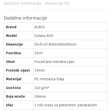
Dodatne informacije
Recenzije (0)
Dodatne informacije
Brend
RURIS
Model
Solariu 800
Dimenzije
(D×Š×V) 800x300x200cm
Površina
24m²
Okvir
Pocinčana metalna cijev
Prečnik cijevi
19mm
Materijal
PE mrežasta folija
Gustoća
140 g/m²
Boja mreže
Zelena
Ulaz
1 rolo vrata sa patentnim zatvaračem