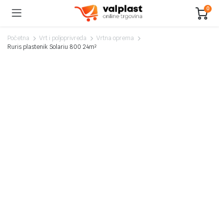
0
Početna
Vrt i poljoprivreda
Vrtna oprema
Ruris plastenik Solariu 800 24m²