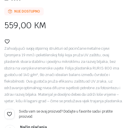
NIJE DOSTUPNO
559,00
KM
Zahvaljujući svojoj otpornoj strukturi od pocinčane metalne cijevi
(promjera 19 mm) i polietilenskoj foliji koja pruža UV zaštitu, ovaj
plastenik stvara stabilnu i povoljnu mikroklimu za razvoj biljaka, bez
obzira na vanjske vremenske uvjete. Folija plastenika RURIS 800 ima
gustoću od 140 g/m², što znači idealan balans između čvrstoće i
fleksibilnosti. Ova gustoća pruža efikasnu zaštitu od UV zraka, uz
održavanje optimalnog nivoa difuzne svjetlosti potrebne za fotosintezu i
zdrav razvoj biljaka. Materijal je dovoljno debeo da izdrži loše vrijeme –
vjetar, kišu ili lagani grad – čime se produžava vijek trajanja plastenika.
Sviđa vam se ovaj proizvod? Dodajte u favorite sada i pratite
proizvod.
Način plaćanja