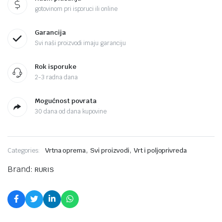
gotovinom pri isporuci ili online
Garancija
Svi naši proizvodi imaju garanciju
Rok isporuke
2-3 radna dana
Mogućnost povrata
30 dana od dana kupovine
,
,
Categories:
Vrtna oprema
Svi proizvodi
Vrt i poljoprivreda
Brand:
RURIS