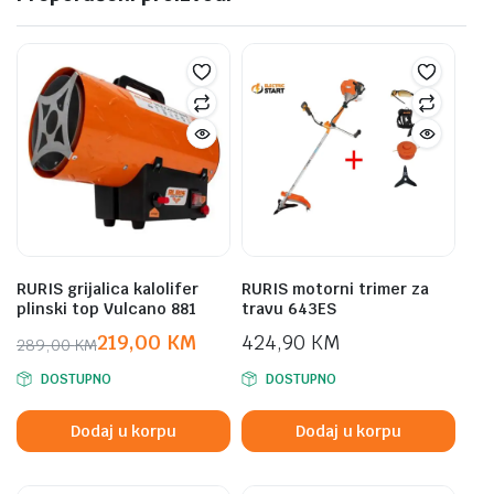
RURIS grijalica kalolifer
RURIS motorni trimer za
plinski top Vulcano 881
travu 643ES
219,00
KM
424,90
KM
289,00
KM
Original
Current
DOSTUPNO
DOSTUPNO
price
price
was:
is:
Dodaj u korpu
Dodaj u korpu
289,00 KM.
219,00 KM.