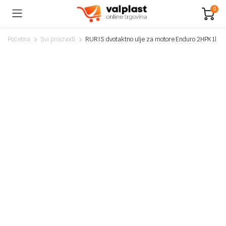
0
Početna
Svi proizvodi
RURIS dvotaktno ulje za motore Enduro 2HPX 1l