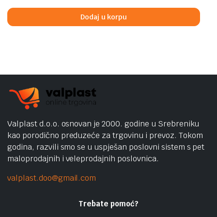
was:
is:
Dodaj u korpu
299,00 KM.
239,00 KM.
Valplast d.o.o. osnovan je 2000. godine u Srebreniku
kao porodično preduzeće za trgovinu i prevoz. Tokom
godina, razvili smo se u uspješan poslovni sistem s pet
maloprodajnih i veleprodajnih poslovnica.
valplast.doo@gmail.com
Trebate pomoć?