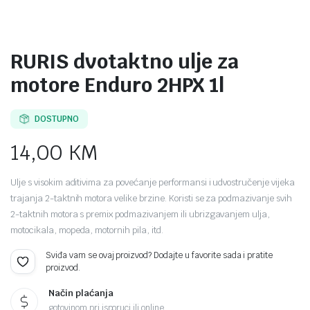
RURIS dvotaktno ulje za
motore Enduro 2HPX 1l
DOSTUPNO
14,00
KM
Ulje s visokim aditivima za povećanje performansi i udvostručenje vijeka
trajanja 2-taktnih motora velike brzine. Koristi se za podmazivanje svih
2-taktnih motora s premix podmazivanjem ili ubrizgavanjem ulja,
motocikala, mopeda, motornih pila, itd.
Sviđa vam se ovaj proizvod? Dodajte u favorite sada i pratite
proizvod.
Način plaćanja
gotovinom pri isporuci ili online