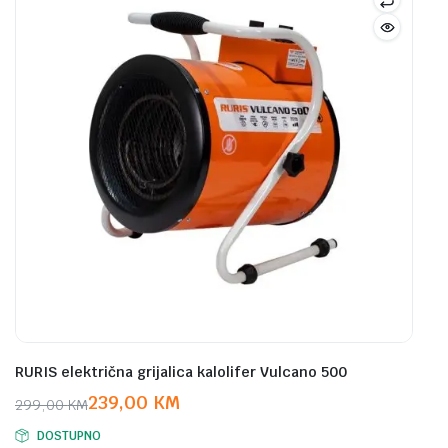
RURIS električna grijalica kalolifer Vulcano 500
239,00
KM
299,00
KM
Original
Current
DOSTUPNO
price
price