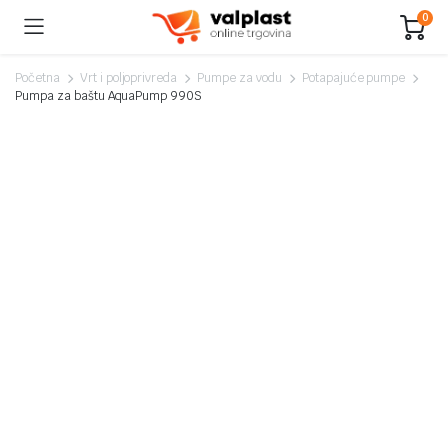
0
Početna
Vrt i poljoprivreda
Pumpe za vodu
Potapajuće pumpe
Pumpa za baštu AquaPump 990S