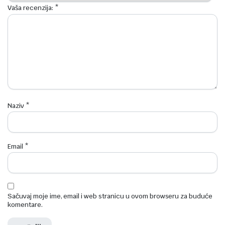
Vaša recenzija:
*
Naziv
*
Email
*
Sačuvaj moje ime, email i web stranicu u ovom browseru za buduće
komentare.