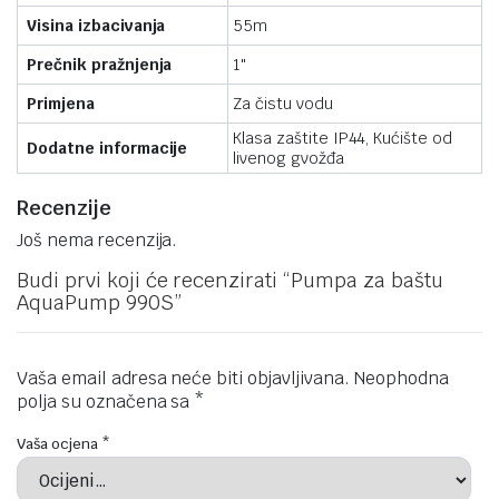
Visina izbacivanja
55m
Prečnik pražnjenja
1"
Primjena
Za čistu vodu
Klasa zaštite IP44, Kućište od
Dodatne informacije
livenog gvožđa
Recenzije
Još nema recenzija.
Budi prvi koji će recenzirati “Pumpa za baštu
AquaPump 990S”
Vaša email adresa neće biti objavljivana.
Neophodna
polja su označena sa
*
Vaša ocjena
*