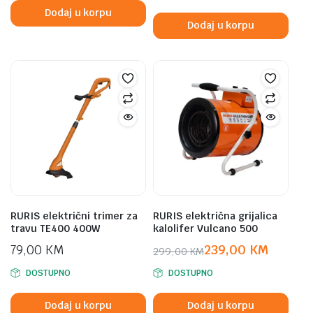
was:
is:
Dodaj u korpu
399,00 KM.
339,00 KM.
Dodaj u korpu
RURIS električni trimer za
RURIS električna grijalica
travu TE400 400W
kalolifer Vulcano 500
79,00
KM
239,00
KM
299,00
KM
Original
Current
DOSTUPNO
DOSTUPNO
price
price
was:
is:
Dodaj u korpu
Dodaj u korpu
299,00 KM.
239,00 KM.