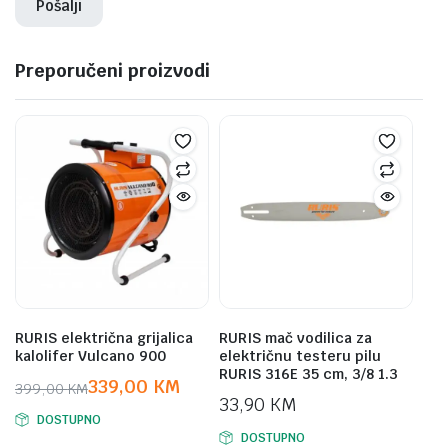
Preporučeni proizvodi
RURIS električna grijalica
RURIS mač vodilica za
kalolifer Vulcano 900
električnu testeru pilu
RURIS 316E 35 cm, 3/8 1.3
339,00
KM
399,00
KM
33,90
KM
Original
Current
DOSTUPNO
price
price
DOSTUPNO