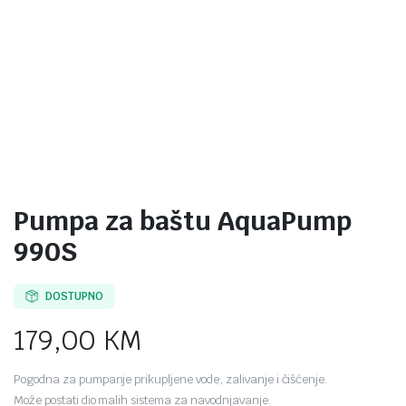
Pumpa za baštu AquaPump
990S
DOSTUPNO
179,00
KM
Pogodna za pumpanje prikupljene vode, zalivanje i čišćenje.
Može postati dio malih sistema za navodnjavanje.