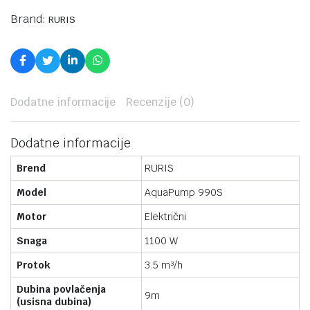
Brand:
RURIS
Dodatne informacije
Recenzije (0)
Dodatne informacije
Brend
RURIS
Model
AquaPump 990S
Motor
Električni
Snaga
1100 W
Protok
3.5 m³/h
Dubina povlačenja
9m
(usisna dubina)