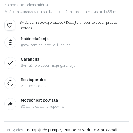
Kompaktna i ekonomična.
Može da usisava vodu sa dubine do 9 m i napaja na visini do 55 m.
Sviđa vam se ovaj proizvod? Dodajte u favorite sada i pratite
proizvod.
Način plaćanja
gotovinom pri isporuci ili online
Garancija
Svi naši proizvodi imaju garanciju
Rok isporuke
2-3 radna dana
Mogućnost povrata
30 dana od dana kupovine
,
,
Categories:
Potapajuće pumpe
Pumpe za vodu
Svi proizvodi