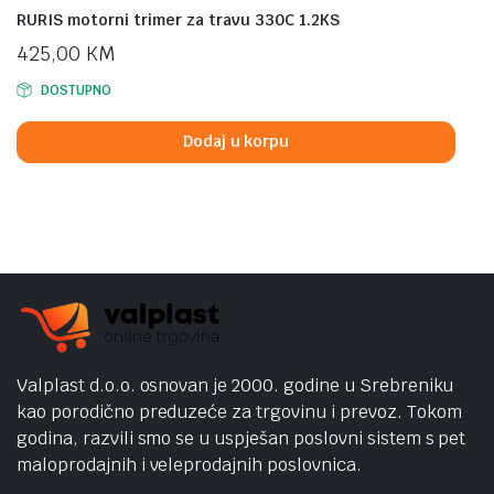
RURIS motorni trimer za travu 330C 1.2KS
425,00
KM
DOSTUPNO
Dodaj u korpu
Valplast d.o.o. osnovan je 2000. godine u Srebreniku
kao porodično preduzeće za trgovinu i prevoz. Tokom
godina, razvili smo se u uspješan poslovni sistem s pet
maloprodajnih i veleprodajnih poslovnica.