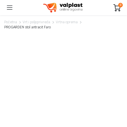
0
Početna
Vrt i poljoprivreda
Vrtna oprema
PROGARDEN stol antracit Faro