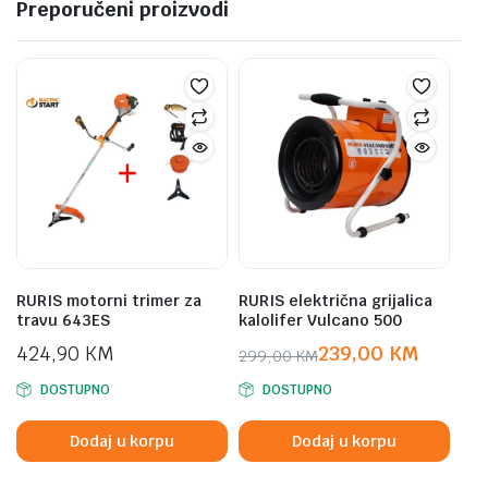
Preporučeni proizvodi
RURIS motorni trimer za
RURIS električna grijalica
travu 643ES
kalolifer Vulcano 500
424,90
KM
239,00
KM
299,00
KM
Original
Current
DOSTUPNO
DOSTUPNO
price
price
was:
is:
Dodaj u korpu
Dodaj u korpu
299,00 KM.
239,00 KM.