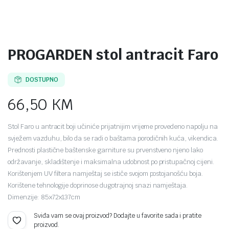
PROGARDEN stol antracit Faro
DOSTUPNO
66,50
KM
Stol Faro u antracit boji učiniće prijatnijim vrijeme provedeno napolju na
svježem vazduhu, bilo da se radi o baštama porodičnih kuća, vikendica.
Prednosti plastične baštenske garniture su prvenstveno njeno lako
održavanje, skladištenje i maksimalna udobnost po pristupačnoj cijeni.
Korištenjem UV filtera namještaj se ističe svojom postojanošću boja.
Korištene tehnologije doprinose dugotrajnoj snazi namještaja.
Dimenzije: 85x72x137cm
Sviđa vam se ovaj proizvod? Dodajte u favorite sada i pratite
proizvod.