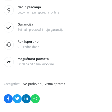
Način plaćanja
gotovinom pri isporuci ili online
Garancija
Svi naši proizvodi imaju garanciju
Rok isporuke
2-3 radna dana
Mogućnost povrata
30 dana od dana kupovine
,
Categories:
Svi proizvodi
Vrtna oprema