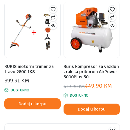
RURIS motorni trimer za
Ruris kompresor za vazduh
travu 280C 1KS
zrak sa priborom AirPower
5000Plus 50L
399,91
KM
449,90
KM
549,90
KM
DOSTUPNO
Original
Current
DOSTUPNO
price
price
Dodaj u korpu
was:
is:
Dodaj u korpu
549,90 KM.
449,90 KM.