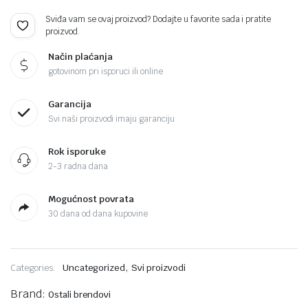
Sviđa vam se ovaj proizvod? Dodajte u favorite sada i pratite
proizvod.
Način plaćanja
gotovinom pri isporuci ili online
Garancija
Svi naši proizvodi imaju garanciju
Rok isporuke
2-3 radna dana
Mogućnost povrata
30 dana od dana kupovine
,
Categories:
Uncategorized
Svi proizvodi
Brand:
Ostali brendovi