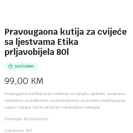
Pravougaona kutija za cvijeće
sa ljestvama Etika
prljavobijela 80l
DOSTUPNO
99,00
KM
Pravougaona žardinjera sa naslonom za vanjsku upotrebu, svestrana i
modularna sa platformom za odvodnjavanje za pravilno navodnjavanje
cvijeća i biljaka. 100% recikliran i reciklabilan materijal.
Dimenzije: 80x36x140cm
Zapremina: 80l