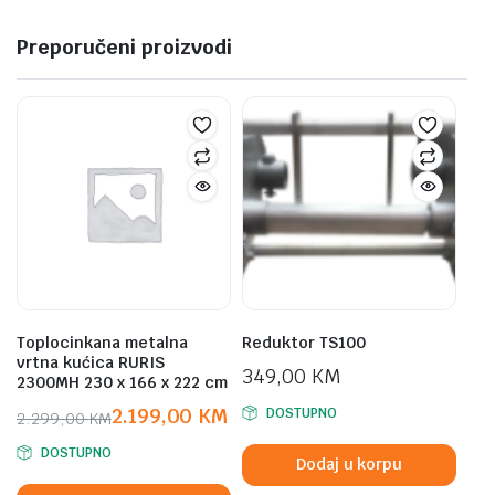
Preporučeni proizvodi
Toplocinkana metalna
Reduktor TS100
vrtna kućica RURIS
349,00
KM
2300MH 230 x 166 x 222 cm
2.199,00
KM
DOSTUPNO
2.299,00
KM
Original
Current
DOSTUPNO
price
price
Dodaj u korpu
was:
is: