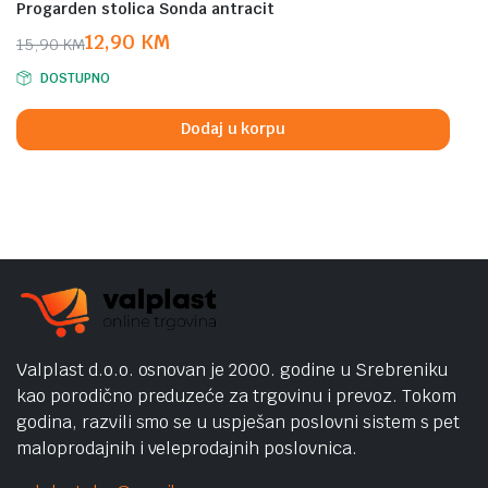
Progarden stolica Sonda antracit
12,90
KM
15,90
KM
Original
Current
DOSTUPNO
price
price
was:
is:
Dodaj u korpu
15,90 KM.
12,90 KM.
Valplast d.o.o. osnovan je 2000. godine u Srebreniku
kao porodično preduzeće za trgovinu i prevoz. Tokom
godina, razvili smo se u uspješan poslovni sistem s pet
maloprodajnih i veleprodajnih poslovnica.