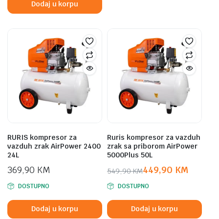
Dodaj u korpu
2.299,00 KM.
2.199,00 KM.
RURIS kompresor za
Ruris kompresor za vazduh
vazduh zrak AirPower 2400
zrak sa priborom AirPower
24L
5000Plus 50L
369,90
KM
449,90
KM
549,90
KM
Original
Current
DOSTUPNO
DOSTUPNO
price
price
was:
is:
Dodaj u korpu
Dodaj u korpu
549,90 KM.
449,90 KM.