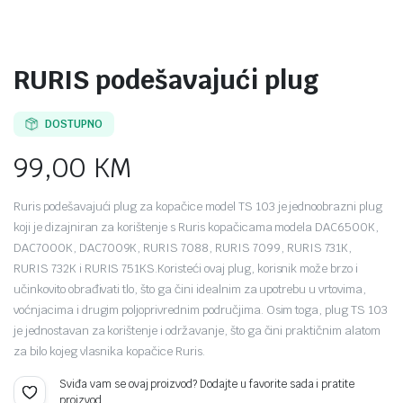
RURIS podešavajući plug
DOSTUPNO
99,00
KM
Ruris podešavajući plug za kopačice model TS 103 je jednoobrazni plug
koji je dizajniran za korištenje s Ruris kopačicama modela DAC6500K,
DAC7000K, DAC7009K, RURIS 7088, RURIS 7099, RURIS 731K,
RURIS 732K i RURIS 751KS.Koristeći ovaj plug, korisnik može brzo i
učinkovito obrađivati tlo, što ga čini idealnim za upotrebu u vrtovima,
voćnjacima i drugim poljoprivrednim područjima. Osim toga, plug TS 103
je jednostavan za korištenje i održavanje, što ga čini praktičnim alatom
za bilo kojeg vlasnika kopačice Ruris.
Sviđa vam se ovaj proizvod? Dodajte u favorite sada i pratite
proizvod.