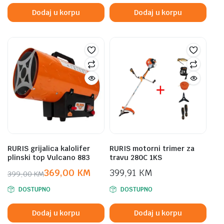
was:
is:
Dodaj u korpu
Dodaj u korpu
749,00 KM.
699,00 KM.
RURIS grijalica kalolifer
RURIS motorni trimer za
plinski top Vulcano 883
travu 280C 1KS
369,00
KM
399,91
KM
399,00
KM
Original
Current
DOSTUPNO
DOSTUPNO
price
price
was:
is:
Dodaj u korpu
Dodaj u korpu
399,00 KM.
369,00 KM.