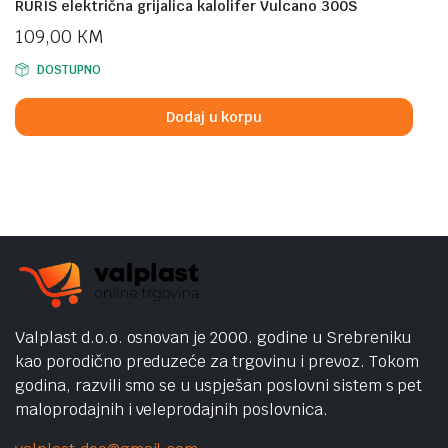
RURIS električna grijalica kalolifer Vulcano 300S
109,00
KM
DOSTUPNO
Dodaj u korpu
Valplast d.o.o. osnovan je 2000. godine u Srebreniku
kao porodično preduzeće za trgovinu i prevoz. Tokom
godina, razvili smo se u uspješan poslovni sistem s pet
maloprodajnih i veleprodajnih poslovnica.