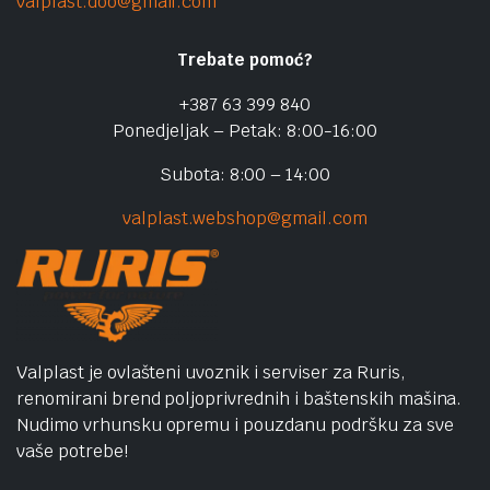
valplast.doo@gmail.com
Trebate pomoć?
+387 63 399 840
Ponedjeljak – Petak: 8:00-16:00
Subota: 8:00 – 14:00
valplast.webshop@gmail.com
Valplast je ovlašteni uvoznik i serviser za Ruris,
renomirani brend poljoprivrednih i baštenskih mašina.
Nudimo vrhunsku opremu i pouzdanu podršku za sve
vaše potrebe!