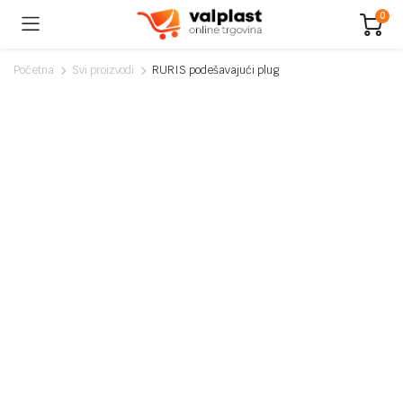
0
Početna
Svi proizvodi
RURIS podešavajući plug