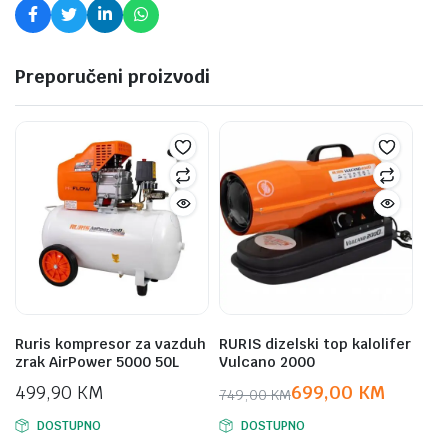
Preporučeni proizvodi
Ruris kompresor za vazduh
RURIS dizelski top kalolifer
zrak AirPower 5000 50L
Vulcano 2000
499,90
KM
699,00
KM
749,00
KM
Original
Current
DOSTUPNO
DOSTUPNO
price
price