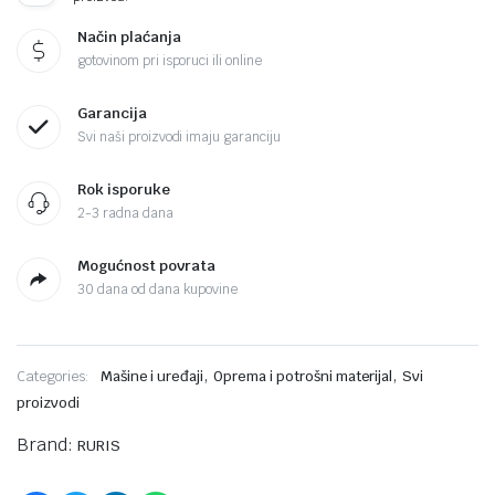
Način plaćanja
gotovinom pri isporuci ili online
Garancija
Svi naši proizvodi imaju garanciju
Rok isporuke
2-3 radna dana
Mogućnost povrata
30 dana od dana kupovine
,
,
Categories:
Mašine i uređaji
Oprema i potrošni materijal
Svi
proizvodi
Brand:
RURIS