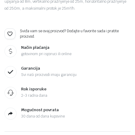
upijanja od 8m, vertikalno pražnjenje od 25m, horizontalno pražnjenje
od 250m, a maksimalni protok je 25m³/h.
Sviđa vam se ovaj proizvod? Dodajte u favorite sada i pratite
proizvod.
Način plaćanja
gotovinom pri isporuci ili online
Garancija
Svi naši proizvodi imaju garanciju
Rok isporuke
2-3 radna dana
Mogućnost povrata
30 dana od dana kupovine