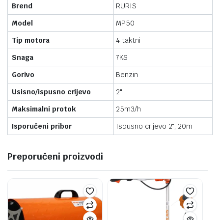
Brend
RURIS
Model
MP50
Tip motora
4 taktni
Snaga
7KS
Gorivo
Benzin
Usisno/ispusno crijevo
2"
Maksimalni protok
25m3/h
Isporučeni pribor
Ispusno crijevo 2", 20m
Preporučeni proizvodi