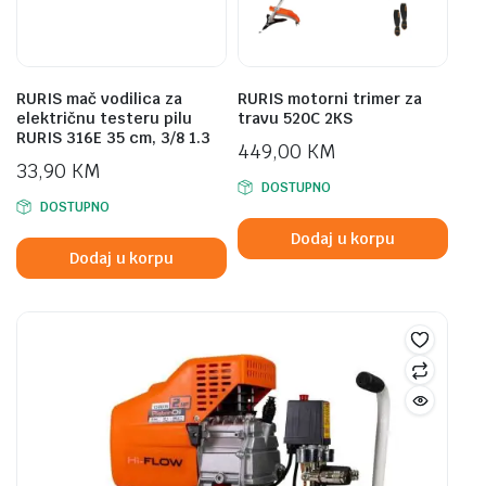
RURIS mač vodilica za
RURIS motorni trimer za
električnu testeru pilu
travu 520C 2KS
RURIS 316E 35 cm, 3/8 1.3
449,00
KM
33,90
KM
DOSTUPNO
DOSTUPNO
Dodaj u korpu
Dodaj u korpu