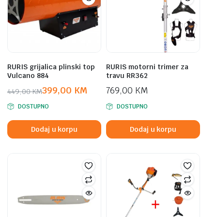
RURIS grijalica plinski top
RURIS motorni trimer za
Vulcano 884
travu RR362
399,00
KM
769,00
KM
449,00
KM
Original
Current
DOSTUPNO
DOSTUPNO
price
price
was:
is:
Dodaj u korpu
Dodaj u korpu
449,00 KM.
399,00 KM.