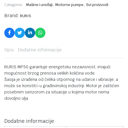
,
,
Categories:
Mašine i uređaji
Motorne pumpe
Svi proizvodi
Brand:
RURIS
Opis
Dodatne informacije
RURIS MP50 garantuje energetsku nezavisnost, imajući
mogućnost brzog prenosa velikih količina vode.
Šasija je izrađena od čelika otpornog na udarce i vibracije, a
može se koristiti i u građevinskoj industriji. Motor je zaštićen
posebnim senzorom za situacije u kojima motor nema
dovoljno ulja.
Dodatne informacije