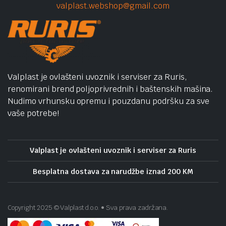
valplast.webshop@gmail.com
Valplast je ovlašteni uvoznik i serviser za Ruris,
renomirani brend poljoprivrednih i baštenskih mašina.
Nudimo vrhunsku opremu i pouzdanu podršku za sve
vaše potrebe!
Valplast je ovlašteni uvoznik i serviser za Ruris
Besplatna dostava za narudžbe iznad 200 KM
Copyright 2025 © Valplast d.o.o. • Sva prava zadržana.