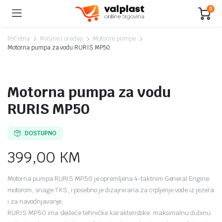
0
Početna
Mašine i uređaji
Motorne pumpe
Motorna pumpa za vodu RURIS MP50
Motorna pumpa za vodu
RURIS MP50
DOSTUPNO
399,00
KM
Motorna pumpa RURIS MP50 je opremljena 4-taktnim General Engine
motorom, snage 7 KS, i posebno je dizajnirana za crpljenje vode iz jezera
i za navodnjavanje.
RURIS MP50 ima sledeće tehničke karakteristike: maksimalnu dubinu