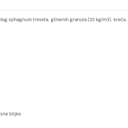
log sphagnum treseta, glinenih granula (20 kg/m3), kreča,
sne biljke.