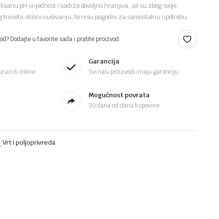
isanu pH vrijednost i sadrže dovoljno hranjiva, ali su zbog svoje
og treseta skloni isušivanju, te nisu pogodni za samostalnu upotrebu.
d? Dodajte u favorite sada i pratite proizvod.
Garancija
ruci ili online
Svi naši proizvodi imaju garanciju
Mogućnost povrata
30 dana od dana kupovine
i
,
Vrt i poljoprivreda