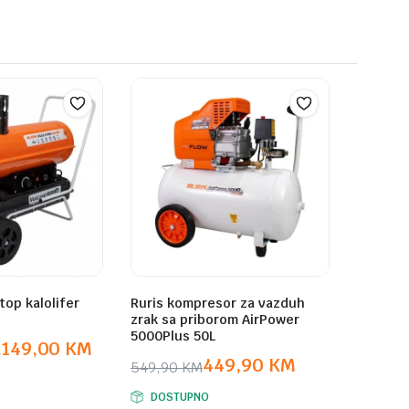
top kalolifer
Ruris kompresor za vazduh
zrak sa priborom AirPower
5000Plus 50L
.149,00
KM
449,90
KM
549,90
KM
Original
Current
DOSTUPNO