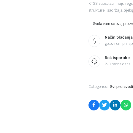
KTS3 supstrati imaju regul
strukture i sadržaja bijel
Sviđa vam se ovaj proizvo
Način plaćanja
gotovinom pri ispo
Rok isporuke
2-3 radna dana
Categories:
Svi proizvod