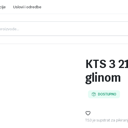
cije
Uslovi i odredbe
KTS 3 2
glinom
DOSTUPNO
TS3 je supstrat za pikiran