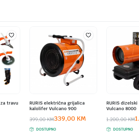
 za travu
RURIS električna grijalica
RURIS dizelski 
kalolifer Vulcano 900
Vulcano 8000
339,00
KM
1
399,00
KM
1.200,00
KM
Original
Current
Original
Current
DOSTUPNO
DOSTUPNO
price
price
price
price