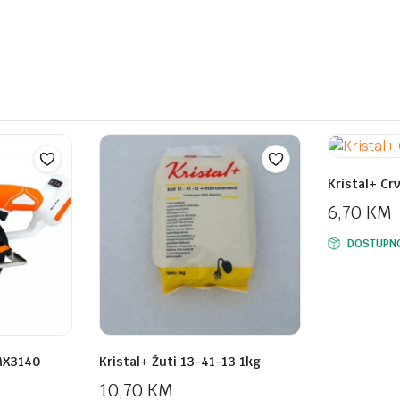
was:
is:
was:
is:
399,00 KM.
339,00 KM.
1.200,00 K
1.149,00 K
Kristal+ Cr
6,70
KM
DOSTUPN
MX3140
Kristal+ Žuti 13-41-13 1kg
10,70
KM