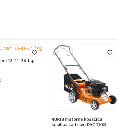
price
price
was:
is:
M.
M.
549,90 KM.
449,90 KM.
veni 13-11-36 1kg
O
RURIS motorna kosačica
kosilica za travu DAC 110XL