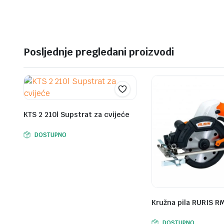
was:
is:
449,00 KM.
399,00 KM.
Posljednje pregledani proizvodi
KTS 2 210l Supstrat za cvijeće
DOSTUPNO
Kružna pila RURIS R
DOSTUPNO