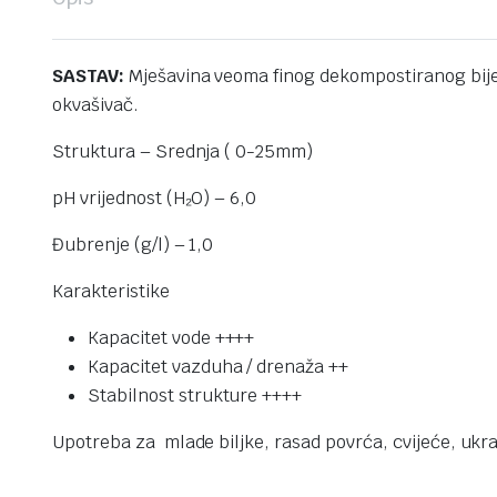
SASTAV:
Mješavina veoma finog dekompostiranog bije
okvašivač.
Struktura – ​​Srednja ( 0-25mm)
pH vrijednost (H₂O) – 6,0
Đubrenje (g/l) – 1,0
Karakteristike
Kapacitet vode ++++
Kapacitet vazduha / drenaža ++
Stabilnost strukture ++++
Upotreba za mlade biljke, rasad povrća, cvijeće, ukra