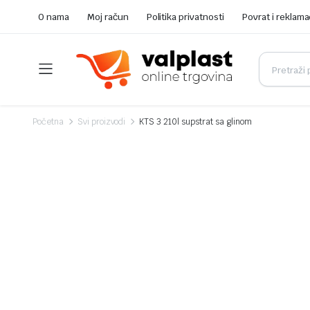
O nama
Moj račun
Politika privatnosti
Povrat i reklama
Početna
Svi proizvodi
KTS 3 210l supstrat sa glinom