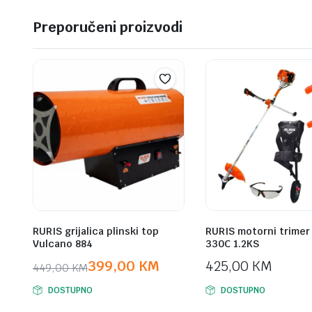
Preporučeni proizvodi
RURIS grijalica plinski top
RURIS motorni trimer
Vulcano 884
330C 1.2KS
399,00
KM
425,00
KM
449,00
KM
Original
Current
DOSTUPNO
DOSTUPNO
price
price