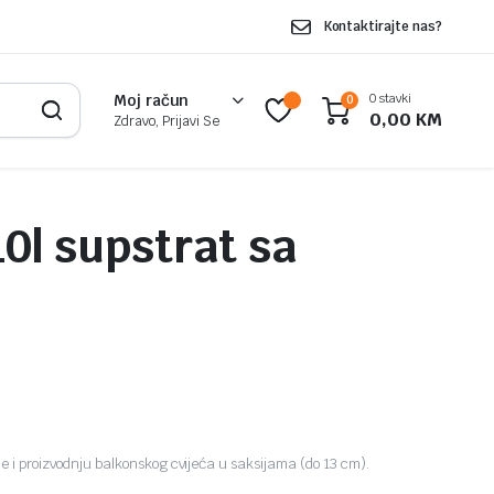
Kontaktirajte nas?
0 stavki
Moj račun
0
0,00
KM
Zdravo, Prijavi Se
10l supstrat sa
je i proizvodnju balkonskog cvijeća u saksijama (do 13 cm).