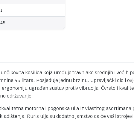
1
45l
unčikovita kosilica koja uređuje travnjake srednjih i većih
ine 45 litara. Posjeduje jednu brzinu. Upravljački dio i ov
 ergonomiju ugrađen sustav protiv vibracija. Čvrsto i kvalit
avno održavanje.
valitetna motorna i pogonska ulja iz vlastitog asortimana p
adištenja. Ruris ulja su dodatno jamstvo da će vaši strojevi 