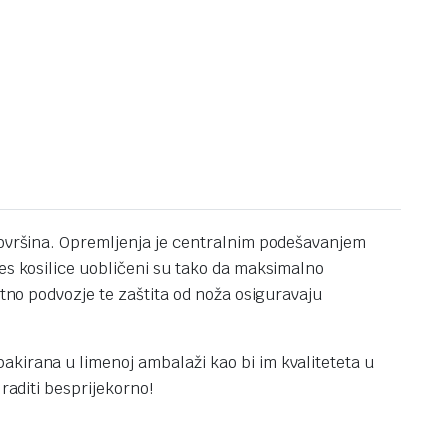
 površina. Opremljenja je centralnim podešavanjem
jes kosilice uobličeni su tako da maksimalno
etno podvozje te zaštita od noža osiguravaju
akirana u limenoj ambalaži kao bi im kvaliteteta u
raditi besprijekorno!