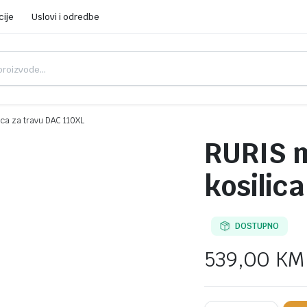
cije
Uslovi i odredbe
ica za travu DAC 110XL
RURIS 
kosilic
DOSTUPNO
539,00
KM
RURIS