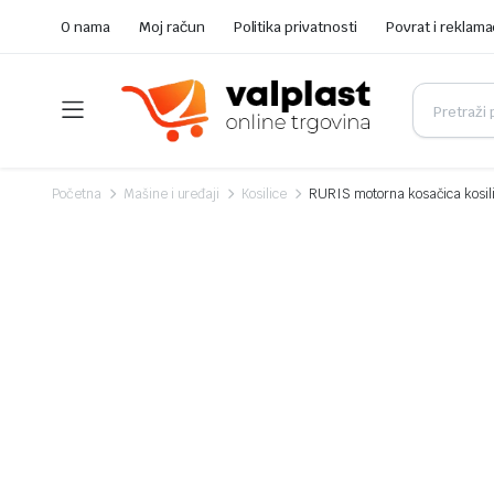
O nama
Moj račun
Politika privatnosti
Povrat i reklama
Početna
Mašine i uređaji
Kosilice
RURIS motorna kosačica kosil