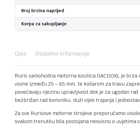
Broj brzina naprijed
Korpa za sakupljanje
Opis
Dodatne informacije
Ruris samohodna motorna kosilica DAC110XL je brza i 
visine između 25 – 65 mm, te košarom za travu zapremn
povećavaju njezinu upravljivost dok je za ugodan rad i
bezbrižan rad korisniku, duži vijek trajanja i jednost
Za sve Rurisove motorne strojeve preporučamo visokok
svakom trenutku bila postojana neovisno o uvjetima skl