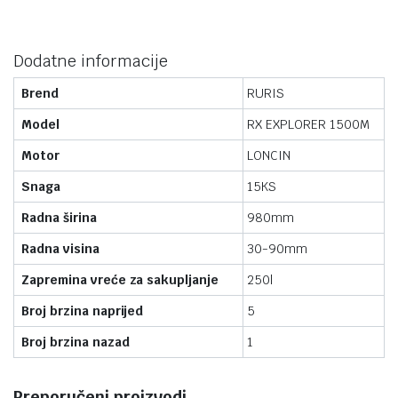
Dodatne informacije
Brend
RURIS
Model
RX EXPLORER 1500M
Motor
LONCIN
Snaga
15KS
Radna širina
980mm
Radna visina
30-90mm
Zapremina vreće za sakupljanje
250l
Broj brzina naprijed
5
Broj brzina nazad
1
Preporučeni proizvodi