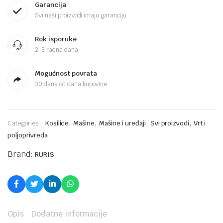
Garancija
Svi naši proizvodi imaju garanciju
Rok isporuke
2-3 radna dana
Mogućnost povrata
30 dana od dana kupovine
,
,
,
,
Categories:
Kosilice
Mašine
Mašine i uređaji
Svi proizvodi
Vrt i
poljoprivreda
Brand:
RURIS
Opis
Dodatne informacije