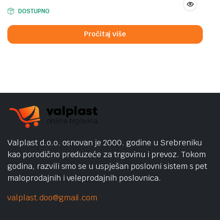
DOSTUPNO
Pročitaj više
Valplast d.o.o. osnovan je 2000. godine u Srebreniku
kao porodično preduzeće za trgovinu i prevoz. Tokom
godina, razvili smo se u uspješan poslovni sistem s pet
maloprodajnih i veleprodajnih poslovnica.
valplast.doo@gmail.com