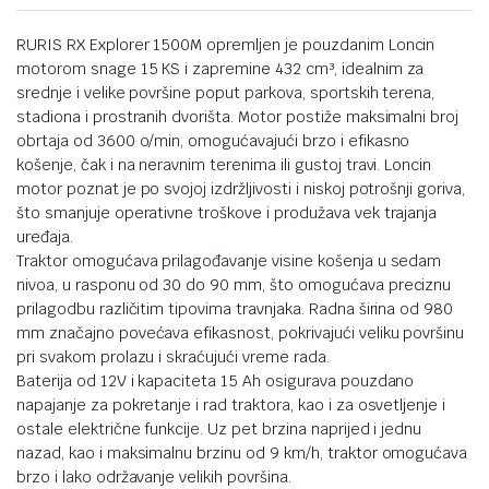
RURIS RX Explorer 1500M opremljen je pouzdanim Loncin
motorom snage 15 KS i zapremine 432 cm³, idealnim za
srednje i velike površine poput parkova, sportskih terena,
stadiona i prostranih dvorišta. Motor postiže maksimalni broj
obrtaja od 3600 o/min, omogućavajući brzo i efikasno
košenje, čak i na neravnim terenima ili gustoj travi. Loncin
motor poznat je po svojoj izdržljivosti i niskoj potrošnji goriva,
što smanjuje operativne troškove i produžava vek trajanja
uređaja.
Traktor omogućava prilagođavanje visine košenja u sedam
nivoa, u rasponu od 30 do 90 mm, što omogućava preciznu
prilagodbu različitim tipovima travnjaka. Radna širina od 980
mm značajno povećava efikasnost, pokrivajući veliku površinu
pri svakom prolazu i skraćujući vreme rada.
Baterija od 12V i kapaciteta 15 Ah osigurava pouzdano
napajanje za pokretanje i rad traktora, kao i za osvetljenje i
ostale električne funkcije. Uz pet brzina naprijed i jednu
nazad, kao i maksimalnu brzinu od 9 km/h, traktor omogućava
brzo i lako održavanje velikih površina.