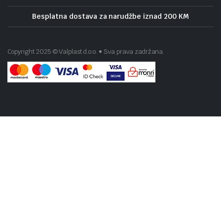
Besplatna dostava za narudžbe iznad 200 KM
Copyright 2025 © Valplast d.o.o. • Sva prava zadržana.