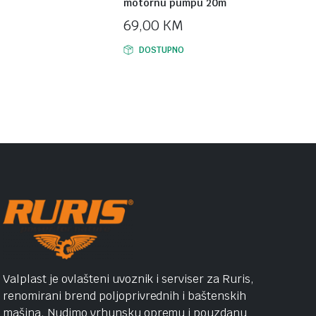
motornu pumpu 20m
69,00
KM
DOSTUPNO
Valplast je ovlašteni uvoznik i serviser za Ruris,
renomirani brend poljoprivrednih i baštenskih
mašina. Nudimo vrhunsku opremu i pouzdanu