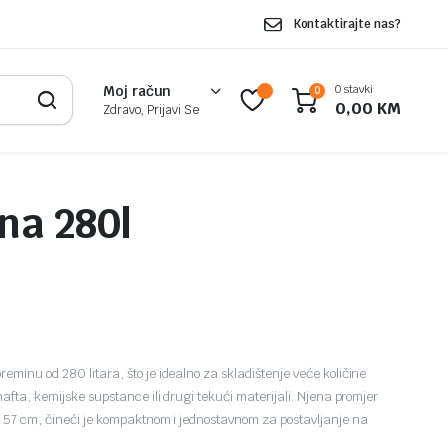
Kontaktirajte nas?
0 stavki
Moj račun
0
0,00
KM
Zdravo, Prijavi Se
na 280l
minu od 280 litara, što je idealno za skladištenje veće količine
 nafta, kemijske supstance ili drugi tekući materijali. Njena promjer
na 57 cm, čineći je kompaktnom i jednostavnom za postavljanje na