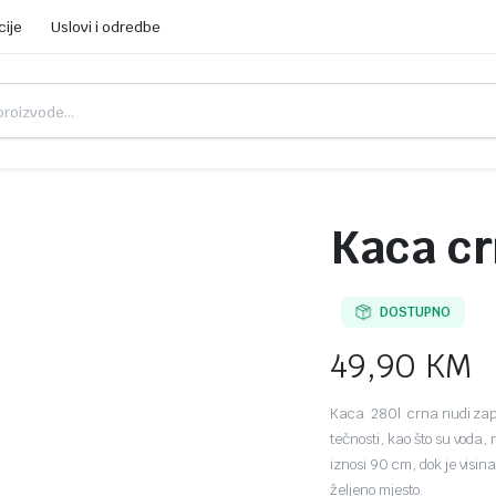
cije
Uslovi i odredbe
Kaca cr
DOSTUPNO
49,90
KM
Kaca 280l crna nudi zapre
tečnosti, kao što su voda,
iznosi 90 cm, dok je visi
željeno mjesto.