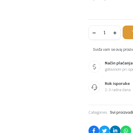
Kaca
crna
280l
komada
Sviđa vam se ovaj proizvo
Način plaćanja
gotovinom pri ispo
Rok isporuke
2-3 radna dana
Categories:
Svi proizvod