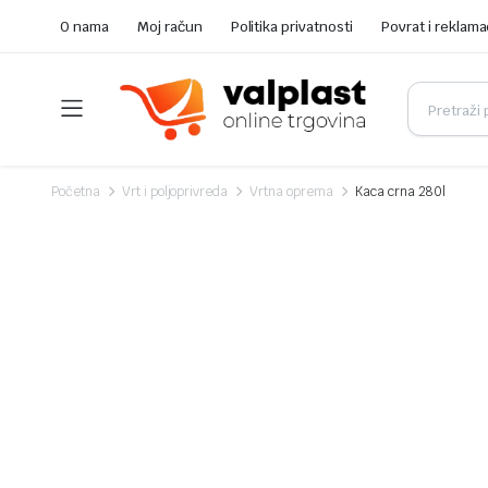
O nama
Moj račun
Politika privatnosti
Povrat i reklama
Početna
Vrt i poljoprivreda
Vrtna oprema
Kaca crna 280l