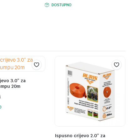
Original
Current
DOSTUPNO
price
price
was:
is:
299,00 KM.
239,00 KM.
jevo 3.0” za
umpu 20m
M
O
Ispusno crijevo 2.0” za