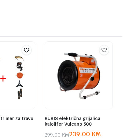
trimer za travu
RURIS električna grijalica
kalolifer Vulcano 500
239,00
KM
299,00
KM