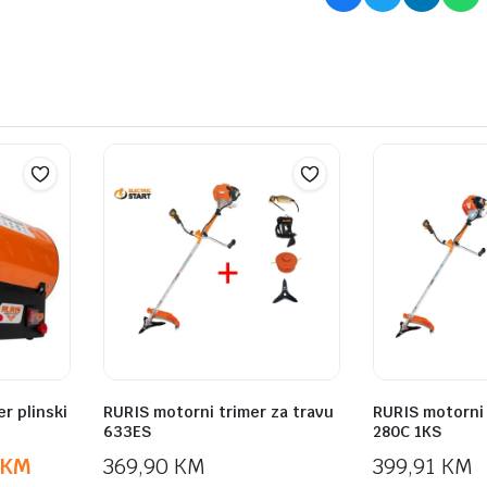
er plinski
RURIS motorni trimer za travu
RURIS motorni 
633ES
280C 1KS
KM
369,90
KM
399,91
KM