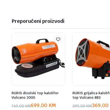
Preporučeni proizvodi
RURIS dizelski top kalolifer
RURIS grijalica kalolif
Vulcano 2000
top Vulcano 883
699,00
KM
369,00
749,00
KM
399,00
KM