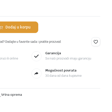
Dodaj u korpu
d? Dodajte u favorite sada i pratite proizvod.
Garancija
ruci ili online
Svi naši proizvodi imaju garanciju
Mogućnost povrata
30 dana od dana kupovine
i
,
Vrtna oprema