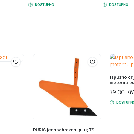
DOSTUPNO
DOSTUPNO
l
Ispusno cri
motornu p
79,00
K
DOSTUPN
RURIS jednoobrazdni plug TS