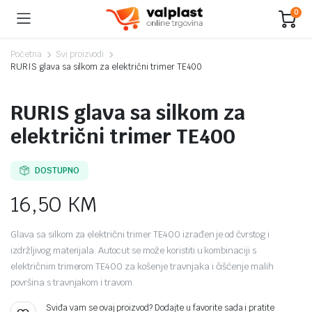
0
Početna
Svi proizvodi
RURIS glava sa silkom za električni trimer TE400
RURIS glava sa silkom za
električni trimer TE400
DOSTUPNO
16,50
KM
Glava sa silkom za električni trimer TE400 izrađen je od čvrstog i
izdržljivog materijala. Autocut se može koristiti u kombinaciji s
električnim trimerom TE400 za košenje travnjaka i čišćenje malih
površina s travnjakom i travom.
Sviđa vam se ovaj proizvod? Dodajte u favorite sada i pratite