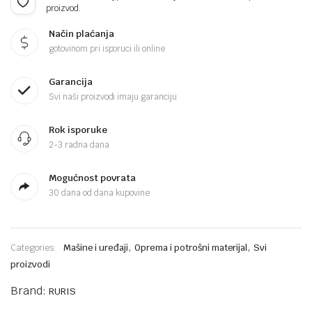
proizvod.
Način plaćanja
gotovinom pri isporuci ili online
Garancija
Svi naši proizvodi imaju garanciju
Rok isporuke
2-3 radna dana
Mogućnost povrata
30 dana od dana kupovine
,
,
Categories:
Mašine i uređaji
Oprema i potrošni materijal
Svi
proizvodi
Brand:
RURIS