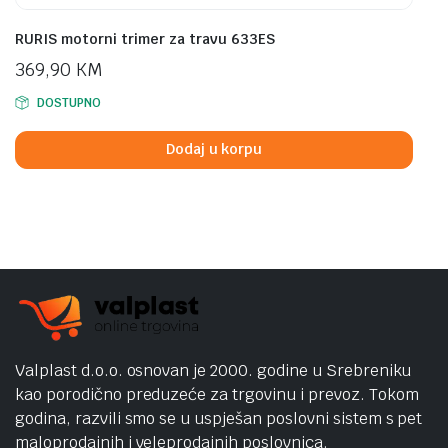
RURIS motorni trimer za travu 633ES
369,90
KM
DOSTUPNO
Dodaj u korpu
Valplast d.o.o. osnovan je 2000. godine u Srebreniku
kao porodično preduzeće za trgovinu i prevoz. Tokom
godina, razvili smo se u uspješan poslovni sistem s pet
maloprodajnih i veleprodajnih poslovnica.