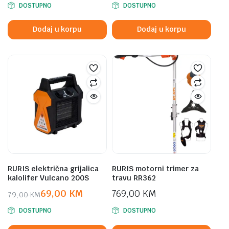
DOSTUPNO
DOSTUPNO
price
price
was:
is:
Dodaj u korpu
Dodaj u korpu
549,90 KM.
449,90 KM.
RURIS električna grijalica
RURIS motorni trimer za
kalolifer Vulcano 200S
travu RR362
69,00
KM
769,00
KM
79,00
KM
Original
Current
DOSTUPNO
DOSTUPNO
price
price
was:
is: