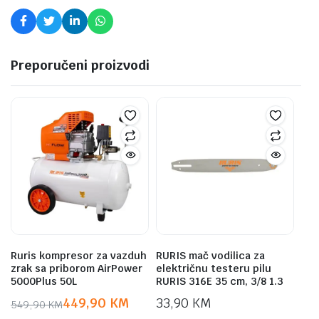
Preporučeni proizvodi
Ruris kompresor za vazduh
RURIS mač vodilica za
zrak sa priborom AirPower
električnu testeru pilu
5000Plus 50L
RURIS 316E 35 cm, 3/8 1.3
449,90
KM
33,90
KM
549,90
KM
Original
Current