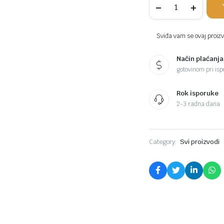
tuš
česme
GF-
0065
Sviđa vam se ovaj proizvo
komada
Način plaćanja
gotovinom pri ispo
Rok isporuke
2-3 radna dana
Category:
Svi proizvodi