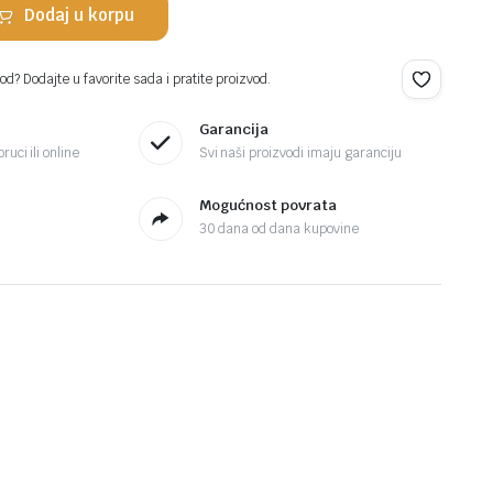
Dodaj u korpu
d? Dodajte u favorite sada i pratite proizvod.
Garancija
ruci ili online
Svi naši proizvodi imaju garanciju
Mogućnost povrata
30 dana od dana kupovine