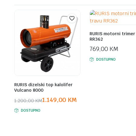
RURIS motorni trimer
RR362
769,00
KM
DOSTUPNO
RURIS dizelski top kalolifer
Vulcano 8000
1.149,00
KM
1.200,00
KM
Original
Current
DOSTUPNO
price
price
was:
is:
1.200,00 KM.
1.149,00 KM.