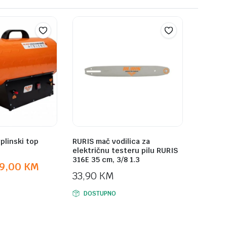
 plinski top
RURIS mač vodilica za
električnu testeru pilu RURIS
316E 35 cm, 3/8 1.3
9,00
KM
33,90
KM
DOSTUPNO