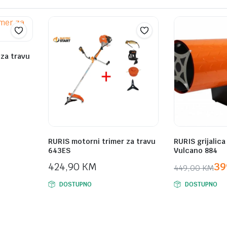
 za travu
RURIS motorni trimer za travu
RURIS grijalica
643ES
Vulcano 884
424,90
KM
39
449,00
KM
Original
Current
DOSTUPNO
DOSTUPNO
price
price
was:
is:
449,00 KM.
399,00 KM.