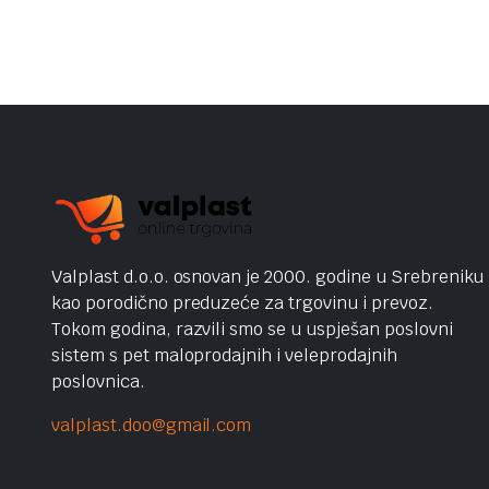
Valplast d.o.o. osnovan je 2000. godine u Srebreniku
kao porodično preduzeće za trgovinu i prevoz.
Tokom godina, razvili smo se u uspješan poslovni
sistem s pet maloprodajnih i veleprodajnih
poslovnica.
valplast.doo@gmail.com