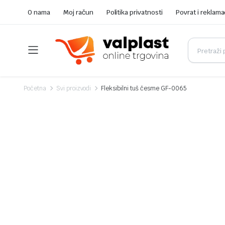
O nama
Moj račun
Politika privatnosti
Povrat i reklama
Početna
Svi proizvodi
Fleksibilni tuš česme GF-0065