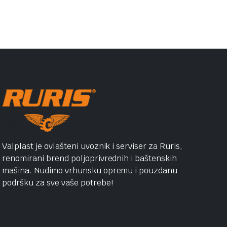
Valplast je ovlašteni uvoznik i serviser za Ruris,
renomirani brend poljoprivrednih i baštenskih
mašina. Nudimo vrhunsku opremu i pouzdanu
podršku za sve vaše potrebe!