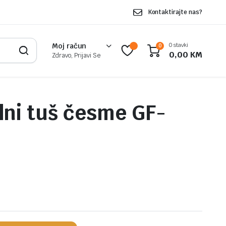
Kontaktirajte nas?
0 stavki
Moj račun
0
0,00
KM
Zdravo, Prijavi Se
ilni tuš česme GF-