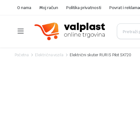
O nama
Moj račun
Politika privatnosti
Povrat i reklama
Početna
Električna vozila
Električni skuter RURIS Pilot SX720