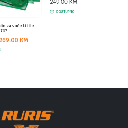
249,00
KM
DOSTUPNO
lin za voće Little
1707
269,00
KM
O
M.
M.