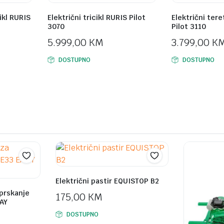
cikl RURIS
Električni tricikl RURIS Pilot
Električni tere
3070
Pilot 3110
5.999,00
KM
3.799,00
K
DOSTUPNO
DOSTUPNO
Električni pastir EQUISTOP B2
 prskanje
175,00
KM
AY
DOSTUPNO