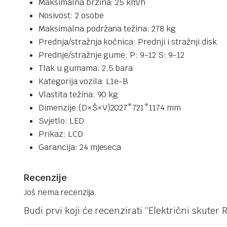
Maksimalna brzina:
25 km/h
Nosivost:
2 osobe
Maksimalna podržana težina:
278 kg
Prednja/stražnja kočnica:
Prednji i stražnji disk
Prednje/stražnje gume:
P: 9-12 S: 9-12
Tlak u gumama:
2,5 bara
Kategorija vozila:
L1e-B
Vlastita težina:
90 kg
Dimenzije:(D×Š×V)
2027*721*1174 mm
Svjetlo: LED
Prikaz:
LCD
Garancija:
24 mjeseca
Recenzije
Još nema recenzija.
Budi prvi koji će recenzirati “Električni skuter