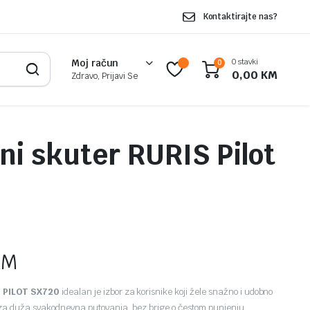
Kontaktirajte nas?
0 stavki
Moj račun
0
0,00
KM
Zdravo, Prijavi Se
čni skuter RURIS Pilot
KM
S PILOT SX720
idealan je izbor za korisnike koji žele snažno i udobno
 za duža svakodnevna putovanja, bez brige o čestom punjenju.