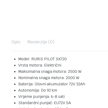
Opis
Recenzije (0)
Model:
RURIS PILOT SX720
Vrsta motora:
Električni
Maksimalna snaga motora:
2500 W
Nominalna snaga motora:
2000 W
Baterija:
Olovni akumulator 72V 32Ah
Autonomija:
Do 92 km
Vrijeme punjenja:
6-8 sati
Standardni punjač: EU
72V 5A