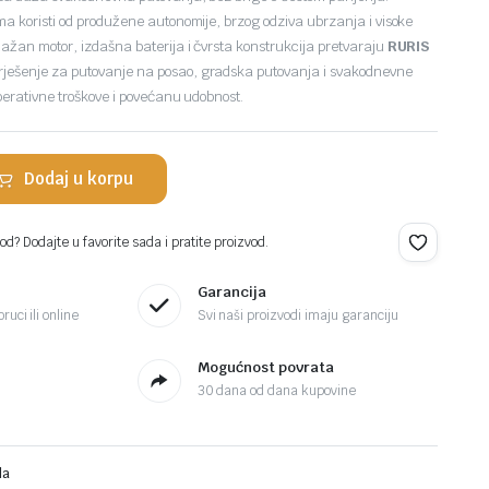
ma koristi od produžene autonomije, brzog odziva ubrzanja i visoke
nažan motor, izdašna baterija i čvrsta konstrukcija pretvaraju
RURIS
ješenje za putovanje na posao, gradska putovanja i svakodnevne
perativne troškove i povećanu udobnost.
Dodaj u korpu
d? Dodajte u favorite sada i pratite proizvod.
Garancija
ruci ili online
Svi naši proizvodi imaju garanciju
Mogućnost povrata
30 dana od dana kupovine
la