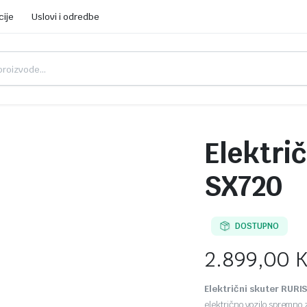
cije
Uslovi i odredbe
Elektri
SX720
DOSTUPNO
2.899,00
Električni skuter RURI
električno vozilo spremno