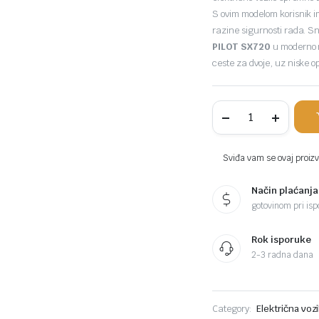
S ovim modelom korisnik i
razine sigurnosti rada. S
PILOT SX720
u moderno r
ceste za dvoje, uz niske o
Električni
skuter
RURIS
Pilot
SX720
Sviđa vam se ovaj proizvo
komada
Način plaćanja
gotovinom pri ispo
Rok isporuke
2-3 radna dana
Category:
Električna vozi