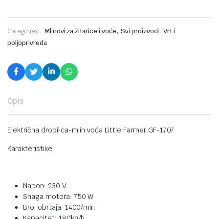
,
,
Categories:
Mlinovi za žitarice i voće
Svi proizvodi
Vrt i
poljoprivreda
Opis
Električna drobilica-mlin voća Little Farmer GF-1707
Karakteristike:
Napon: 230 V
Snaga motora: 750 W
Broj obrtaja: 1400/min
Kapacitet: 180kg/h