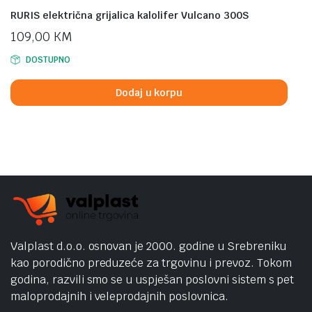
RURIS električna grijalica kalolifer Vulcano 300S
109,00
KM
DOSTUPNO
Dodaj u korpu
Valplast d.o.o. osnovan je 2000. godine u Srebreniku
kao porodično preduzeće za trgovinu i prevoz. Tokom
godina, razvili smo se u uspješan poslovni sistem s pet
maloprodajnih i veleprodajnih poslovnica.