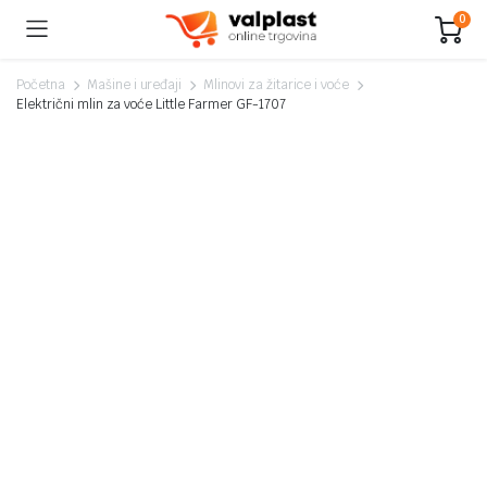
0
Početna
Mašine i uređaji
Mlinovi za žitarice i voće
Električni mlin za voće Little Farmer GF-1707