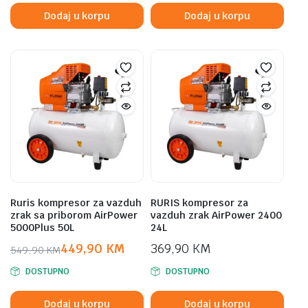
was:
is:
was:
is:
Dodaj u korpu
Dodaj u korpu
449,00 KM.
399,00 KM.
399,00 KM.
339,00 KM.
Ruris kompresor za vazduh
RURIS kompresor za
zrak sa priborom AirPower
vazduh zrak AirPower 2400
5000Plus 50L
24L
449,90
KM
369,90
KM
549,90
KM
Original
Current
DOSTUPNO
DOSTUPNO
price
price
was:
is:
Dodaj u korpu
Dodaj u korpu