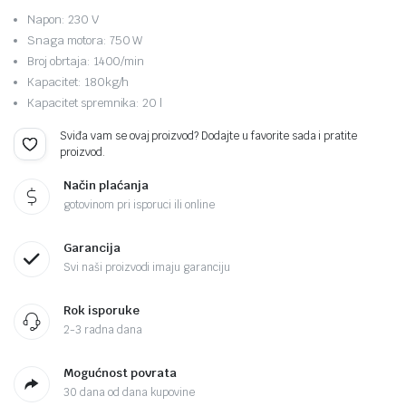
Napon: 230 V
Snaga motora: 750 W
Broj obrtaja: 1400/min
Kapacitet: 180kg/h
Kapacitet spremnika: 20 l
Sviđa vam se ovaj proizvod? Dodajte u favorite sada i pratite
proizvod.
Način plaćanja
gotovinom pri isporuci ili online
Garancija
Svi naši proizvodi imaju garanciju
Rok isporuke
2-3 radna dana
Mogućnost povrata
30 dana od dana kupovine