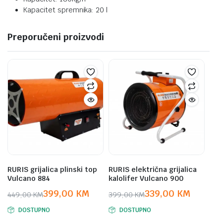
Kapacitet spremnika: 20 l
Preporučeni proizvodi
RURIS grijalica plinski top
RURIS električna grijalica
Vulcano 884
kalolifer Vulcano 900
399,00
KM
339,00
KM
449,00
KM
399,00
KM
Original
Current
Original
Current
DOSTUPNO
DOSTUPNO
price
price
price
price