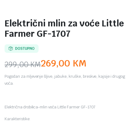
Električni mlin za voće Little
Farmer GF-1707
DOSTUPNO
269,00
KM
299,00
KM
Original
Current
Pogodan za mljevenje šljive, jabuke, kruške, breskve, kajsije i drugog
price
price
voća.
was:
is:
299,00 KM.
269,00 KM.
Električna drobilica-mlin voća Little Farmer GF-1707
Karakteristike: