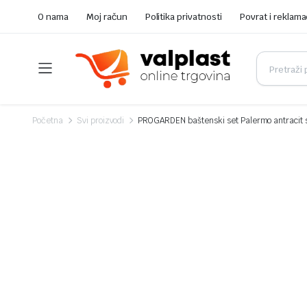
O nama
Moj račun
Politika privatnosti
Povrat i reklama
Početna
Svi proizvodi
PROGARDEN baštenski set Palermo antracit 