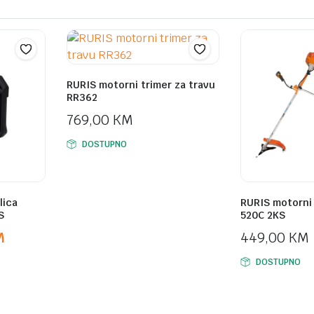
RURIS motorni trimer za travu
RR362
769,00
KM
DOSTUPNO
lica
RURIS motorni 
S
520C 2KS
M
449,00
KM
DOSTUPNO