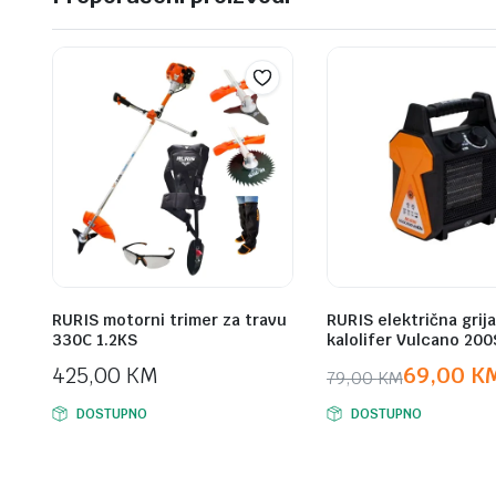
RURIS motorni trimer za travu
RURIS električna grija
330C 1.2KS
kalolifer Vulcano 200
425,00
KM
69,00
K
79,00
KM
Original
Current
DOSTUPNO
DOSTUPNO
price
price
was:
is:
79,00 KM.
69,00 KM.