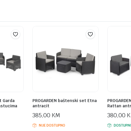
t Garda
PROGARDEN baštenski set Etna
PROGARDEN 
jastucima
antracit
Rattan antr
385,00
KM
380,00
NIJE DOSTUPNO
DOSTUPN