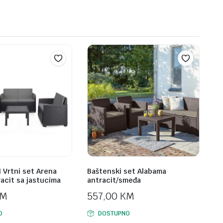
Vrtni set Arena
Baštenski set Alabama
acit sa jastucima
antracit/smeđa
KM
557,00
KM
O
DOSTUPNO