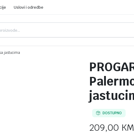
cije
Uslovi i odredbe
sa jastucima
PROGAR
Palermo
jastuci
DOSTUPNO
209,00
KM