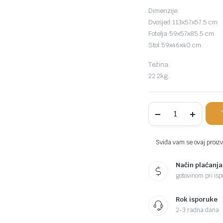
Dimenzije:
Dvosjed:113x57x57.5 cm
Fotelja:59x57x85.5 cm
Stol:59x46x40 cm.
Težina:
22.2kg.
PROGARDEN
baštenski
set
Palermo
antracit
Sviđa vam se ovaj proizvo
sa
jastucima
Način plaćanja
komada
gotovinom pri ispo
Rok isporuke
2-3 radna dana