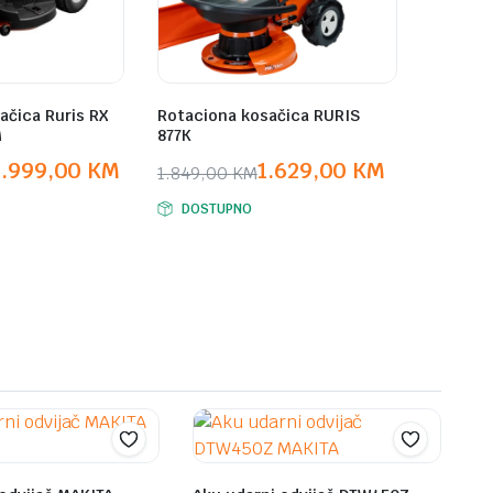
ačica Ruris RX
Rotaciona kosačica RURIS
M
877K
5.999,00
KM
1.629,00
KM
1.849,00
KM
Original
Current
DOSTUPNO
price
price
was:
is:
M.
M.
1.849,00 KM.
1.629,00 KM.