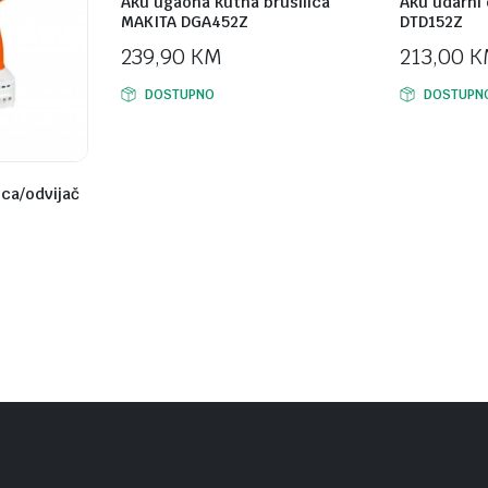
Aku ugaona kutna brusilica
Aku udarni 
MAKITA DGA452Z
DTD152Z
239,90
KM
213,00
K
DOSTUPNO
DOSTUPN
ica/odvijač