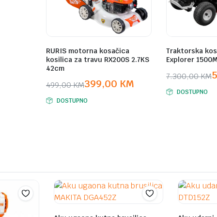
RURIS motorna kosačica
Traktorska kos
kosilica za travu RX200S 2.7KS
Explorer 1500
42cm
7.300,00
KM
399,00
KM
499,00
KM
Original
Current
DOSTUPNO
Original
Current
price
price
DOSTUPNO
price
price
was:
is:
was:
is:
7.300,00 K
5.999,00 K
499,00 KM.
399,00 KM.