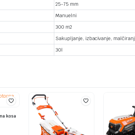
25-75 mm
Manuelni
300 m2
Sakupljanje, izbacivanje, malčiran
30l
na kosa