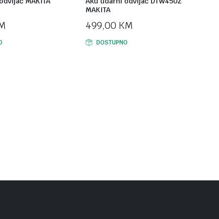
odvijač MAKITA
Aku udarni odvijač DTW450Z
MAKITA
M
499,00
KM
O
DOSTUPNO