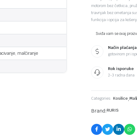
motorom bez četkica, pruž
travnjak bez ometanja sus
funkcija i opcija za košen
Sviđa vam se ovaj proizvo
Način plaćanja
acivanje, malčiranje
gotovinom pri ispo
Rok isporuke
2-3 radna dana
Categories:
Kosilice
,
Maši
Brand:
RURIS