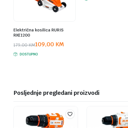
Električna kosilica RURIS
RXE1200
109,00
KM
179,00
KM
Original
Current
DOSTUPNO
price
price
was:
is:
179,00 KM.
109,00 KM.
Posljednje pregledani proizvodi