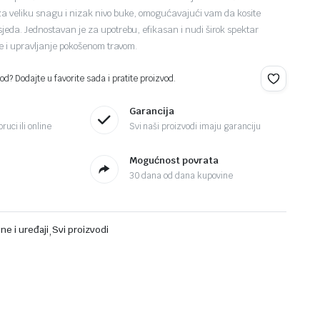
a veliku snagu i nizak nivo buke, omogućavajući vam da kosite
jeda. Jednostavan je za upotrebu, efikasan i nudi širok spektar
je i upravljanje pokošenom travom.
d? Dodajte u favorite sada i pratite proizvod.
Garancija
ruci ili online
Svi naši proizvodi imaju garanciju
Mogućnost povrata
30 dana od dana kupovine
ne i uređaji
,
Svi proizvodi