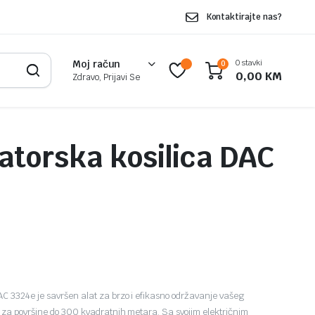
Kontaktirajte nas?
0 stavki
Moj račun
0
0,00
KM
Zdravo, Prijavi Se
torska kosilica DAC
C 3324e je savršen alat za brzo i efikasno održavanje vašeg
 za površine do 300 kvadratnih metara. Sa svojim električnim