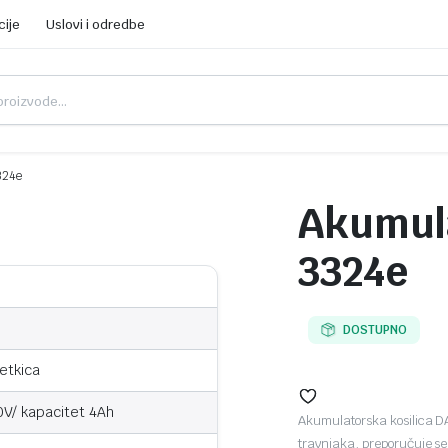
cije
Uslovi i odredbe
324e
Akumula
3324e
DOSTUPNO
četkica
0V/ kapacitet 4Ah
Akumulatorska kosilica DA
travnjaka, preporučuje se