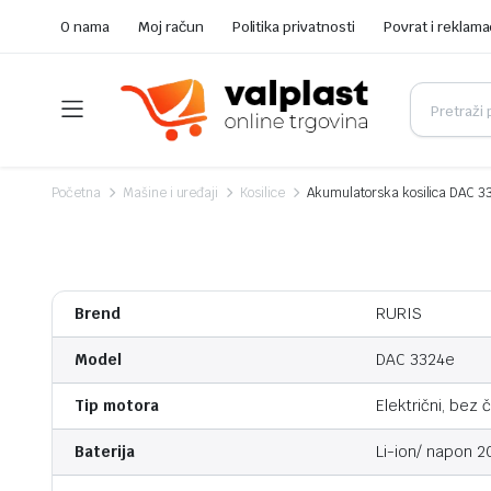
O nama
Moj račun
Politika privatnosti
Povrat i reklama
Početna
Mašine i uređaji
Kosilice
Akumulatorska kosilica DAC 3
Brend
RURIS
Model
DAC 3324e
Tip motora
Električni, bez 
Baterija
Li-ion/ napon 2