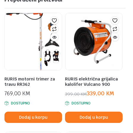
RURIS motorni trimer za
RURIS električna grijalica
travu RR362
kalolifer Vulcano 900
769,00
KM
339,00
KM
399,00
KM
Original
Current
DOSTUPNO
DOSTUPNO
price
price
was:
is:
Dodaj u korpu
Dodaj u korpu
399,00 KM.
339,00 KM.