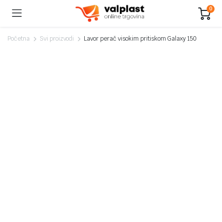
0
Početna
Svi proizvodi
Lavor perač visokim pritiskom Galaxy 150