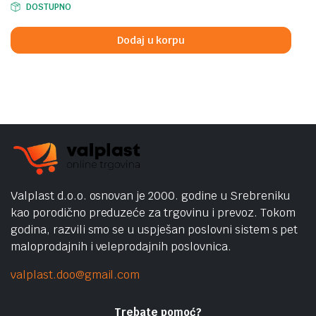
DOSTUPNO
price
price
was:
is:
Dodaj u korpu
749,00 KM.
699,00 KM.
Valplast d.o.o. osnovan je 2000. godine u Srebreniku
kao porodično preduzeće za trgovinu i prevoz. Tokom
godina, razvili smo se u uspješan poslovni sistem s pet
maloprodajnih i veleprodajnih poslovnica.
valplast.doo@gmail.com
Trebate pomoć?