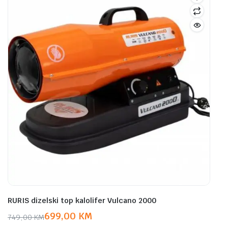
RURIS dizelski top kalolifer Vulcano 2000
699,00
KM
749,00
KM
Original
Current