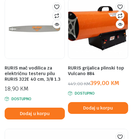
RURIS mač vodilica za
RURIS grijalica plinski top
električnu testeru pilu
Vulcano 884
RURIS 322E 40 cm, 3/8 1.3
399,00
KM
449,00
KM
18,90
KM
Original
Current
DOSTUPNO
price
price
DOSTUPNO
was:
is:
Dodaj u korpu
449,00 KM.
399,00 KM.
Dodaj u korpu