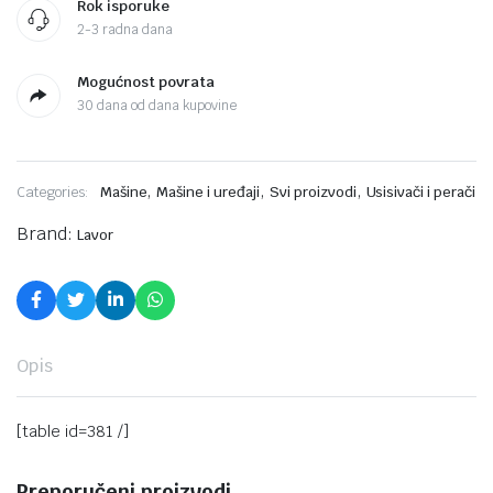
Rok isporuke
2-3 radna dana
Mogućnost povrata
30 dana od dana kupovine
,
,
,
Categories:
Mašine
Mašine i uređaji
Svi proizvodi
Usisivači i perači
Brand:
Lavor
Opis
[table id=381 /]
Preporučeni proizvodi