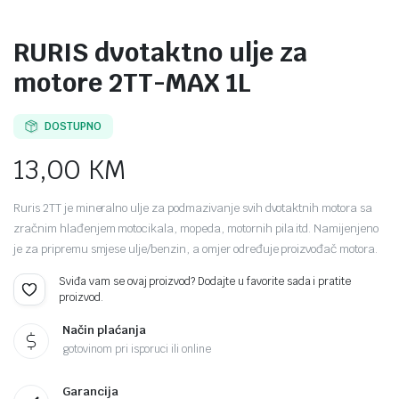
RURIS dvotaktno ulje za
motore 2TT-MAX 1L
DOSTUPNO
13,00
KM
Ruris 2TT je mineralno ulje za podmazivanje svih dvotaktnih motora sa
zračnim hlađenjem motocikala, mopeda, motornih pila itd. Namijenjeno
je za pripremu smjese ulje/benzin, a omjer određuje proizvođač motora.
Sviđa vam se ovaj proizvod? Dodajte u favorite sada i pratite
proizvod.
Način plaćanja
gotovinom pri isporuci ili online
Garancija