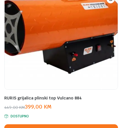
RURIS grijalica plinski top Vulcano 884
399,00
KM
449,00
KM
Original
Current
DOSTUPNO
price
price
was:
is: