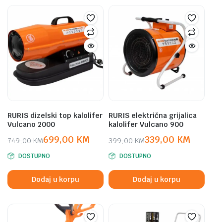
RURIS dizelski top kalolifer
RURIS električna grijalica
Vulcano 2000
kalolifer Vulcano 900
699,00
KM
339,00
KM
749,00
KM
399,00
KM
Original
Current
Original
Current
DOSTUPNO
DOSTUPNO
price
price
price
price
was:
is:
was:
is:
Dodaj u korpu
Dodaj u korpu
749,00 KM.
699,00 KM.
399,00 KM.
339,00 KM.