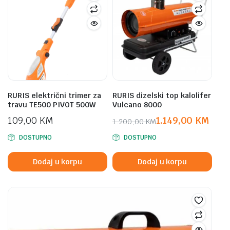
RURIS električni trimer za
RURIS dizelski top kalolifer
travu TE500 PIVOT 500W
Vulcano 8000
109,00
KM
1.149,00
KM
1.200,00
KM
Original
Current
DOSTUPNO
DOSTUPNO
price
price
was:
is:
Dodaj u korpu
Dodaj u korpu
1.200,00 KM.
1.149,00 KM.