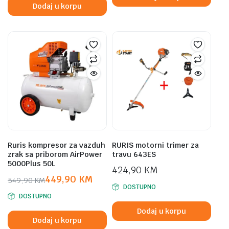
399,00 KM.
369,00 KM.
Dodaj u korpu
Ruris kompresor za vazduh
RURIS motorni trimer za
zrak sa priborom AirPower
travu 643ES
5000Plus 50L
424,90
KM
449,90
KM
549,90
KM
DOSTUPNO
Original
Current
DOSTUPNO
price
price
Dodaj u korpu
was:
is:
Dodaj u korpu
549,90 KM.
449,90 KM.