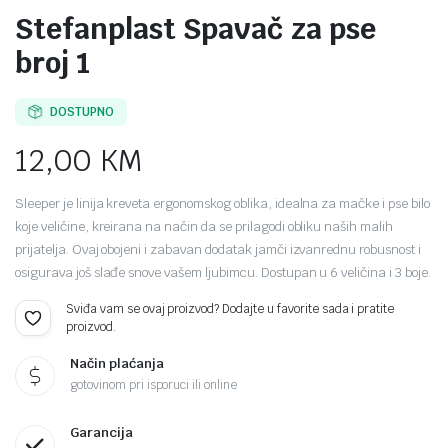
Stefanplast Spavač za pse
broj 1
DOSTUPNO
12,00
KM
Sleeper je linija kreveta ergonomskog oblika, idealna za mačke i pse bilo
koje veličine, kreirana na način da se prilagodi obliku naših malih
prijatelja. Ovaj obojeni i zabavan dodatak jamči izvanrednu robusnost i
osigurava još slađe snove vašem ljubimcu. Dostupan u 6 veličina i 3 boje.
Sviđa vam se ovaj proizvod? Dodajte u favorite sada i pratite
proizvod.
Način plaćanja
gotovinom pri isporuci ili online
Garancija