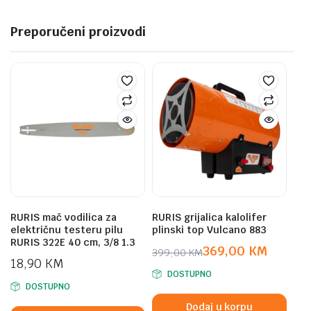
Preporučeni proizvodi
RURIS mač vodilica za
RURIS grijalica kalolifer
električnu testeru pilu
plinski top Vulcano 883
RURIS 322E 40 cm, 3/8 1.3
369,00
KM
399,00
KM
18,90
KM
Original
Current
DOSTUPNO
price
price
DOSTUPNO
was:
is:
Dodaj u korpu