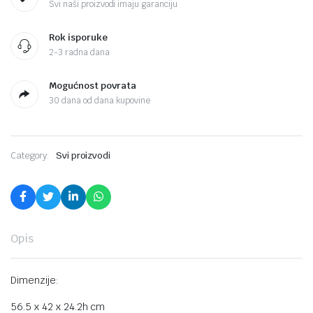
Svi naši proizvodi imaju garanciju
Rok isporuke
2-3 radna dana
Mogućnost povrata
30 dana od dana kupovine
Category:
Svi proizvodi
Opis
Dimenzije:
56.5 x 42 x 24.2h cm