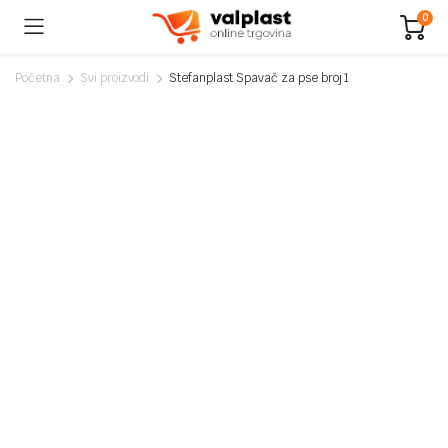
0
Početna
Svi proizvodi
Stefanplast Spavač za pse broj 1