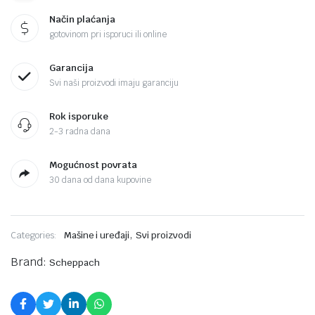
Način plaćanja
gotovinom pri isporuci ili online
Garancija
Svi naši proizvodi imaju garanciju
Rok isporuke
2-3 radna dana
Mogućnost povrata
30 dana od dana kupovine
,
Categories:
Mašine i uređaji
Svi proizvodi
Brand:
Scheppach