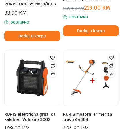
RURIS 316E 35 cm, 3/8 1.3
219,00
KM
289,00
KM
33,90
KM
Original
Current
DOSTUPNO
price
price
DOSTUPNO
was:
is:
Dodaj u korpu
289,00 KM.
219,00 KM.
Dodaj u korpu
RURIS električna grijalica
RURIS motorni trimer za
kalolifer Vulcano 300S
travu 643ES
109,00
KM
424,90
KM