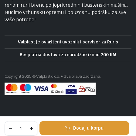
renomirani brend poljoprivrednih i baštenskih mašina.
Nudimo vrhunsku opremu i pouzdanu podršku za sve
vaše potrebe!
Valplast je ovlašteni uvoznik i serviser za Ruris
Besplatna dostava za narudžbe iznad 200 KM
Copyright 2025 © Valplast d.o.o. • Sva prava zadržana.
Scheppach
Dodaj u korpu
pištolj
za
STORE
SEARCH
WISHLIST
ACCOUNT
KATEGORIJE