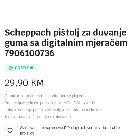
Scheppach pištolj za duvanje
guma sa digitalnim mjeračem
7906100736
DOSTUPNO
29,90
KM
Gumirani manometar sa digitalnim displejom
Promenljive jedinice pritiska: bar, MPa, PSI,kg/cm2
Lako očitavanje pritiska zahvaljujući digitalnom ekranu
Jednostavan rad, praktično rukovanje
Sviđa vam se ovaj proizvod? Dodajte u favorite sada i pratite
proizvod.