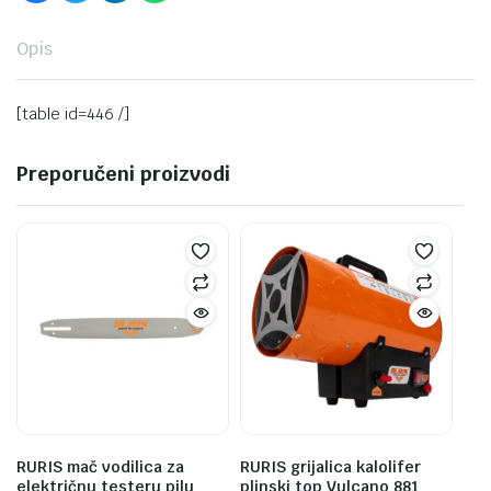
Opis
[table id=446 /]
Preporučeni proizvodi
RURIS mač vodilica za
RURIS grijalica kalolifer
električnu testeru pilu
plinski top Vulcano 881