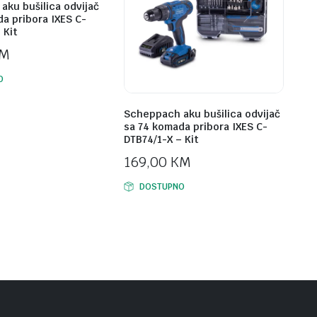
aku bušilica odvijač
a pribora IXES C-
 Kit
M
O
Scheppach aku bušilica odvijač
sa 74 komada pribora IXES C-
DTB74/1-X – Kit
169,00
KM
DOSTUPNO