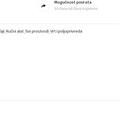
Mogućnost povrata
30 dana od dana kupovine
aji
,
Ručni alat
,
Svi proizvodi
,
Vrt i poljoprivreda