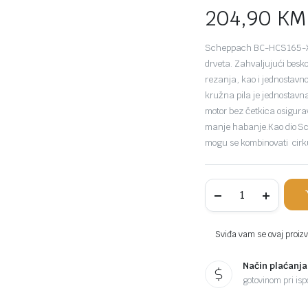
204,90
KM
Scheppach BC-HCS165-X j
drveta. Zahvaljujući bes
rezanja, kao i jednostavn
kružna pila je jednostav
motor bez četkica osigurav
manje habanje.Kao dio Sche
mogu se kombinovati cirk
Scheppach
aku
ručni
cirkular
kružna
Sviđa vam se ovaj proizvo
pila
Brushless
Način plaćanja
IXES
BC-
gotovinom pri ispo
HCS165-
X