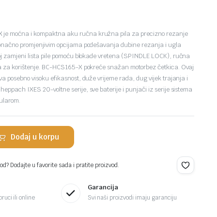
e moćna i kompaktna aku ručna kružna pila za precizno rezanje
konačno promjenjivim opcijama podešavanja dubine rezanja i ugla
oj zamjeni lista pile pomoću blokade vretena (SPINDLE LOCK), ručna
na za korištenje. BC-HCS165-X pokreće snažan motorbez četkica. Ovaj
a posebno visoku efikasnost, duže vrijeme rada, dug vijek trajanja i
ppach IXES 20-voltne serije, sve baterije i punjači iz serije sistema
ularom.
Dodaj u korpu
d? Dodajte u favorite sada i pratite proizvod.
Garancija
ruci ili online
Svi naši proizvodi imaju garanciju