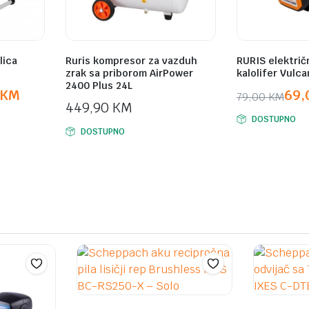
lica
Ruris kompresor za vazduh
RURIS električn
zrak sa priborom AirPower
kalolifer Vulc
2400 Plus 24L
KM
69
79,00
KM
449,90
KM
Original
Current
DOSTUPNO
price
price
DOSTUPNO
was:
is:
79,00 KM.
69,00 KM.