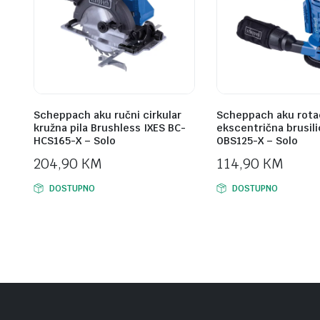
Scheppach aku ručni cirkular
Scheppach aku rota
kružna pila Brushless IXES BC-
ekscentrična brusili
HCS165-X – Solo
OBS125-X – Solo
204,90
KM
114,90
KM
DOSTUPNO
DOSTUPNO