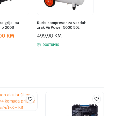
a grijalica
Ruris kompresor za vazduh
ano 200S
zrak AirPower 5000 50L
,00
KM
499,90
KM
DOSTUPNO