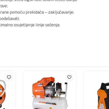
zove;
strane pomoću prekidača – zaključavanje;
podešavati;
imalno osvjetljenje linije sečenja;