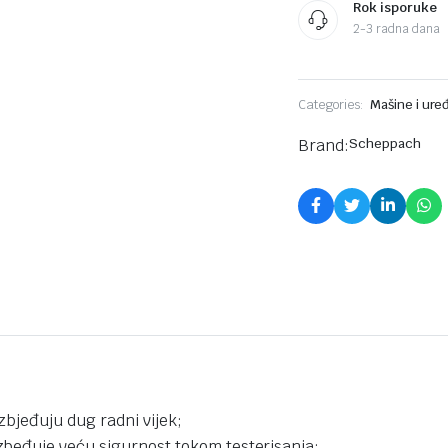
–
Rok isporuke
Solo
2-3 radna dana
komada
Categories:
Mašine i uređ
Brand:
Scheppach
;
zbjeđuju dug radni vijek;
beđuje veću sigurnost tokom testerisanja;