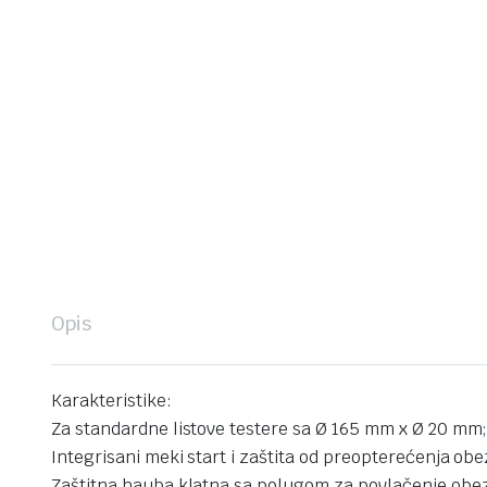
Opis
Karakteristike:
Za standardne listove testere sa Ø 165 mm x Ø 20 mm
Integrisani meki start i zaštita od preopterećenja obe
Zaštitna hauba klatna sa polugom za povlačenje obez