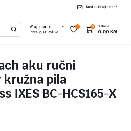
Kontaktirajte nas?
0 stavki
Moj račun
0
0,00
KM
Zdravo, Prijavi Se
ach aku ručni
r kružna pila
ss IXES BC-HCS165-X