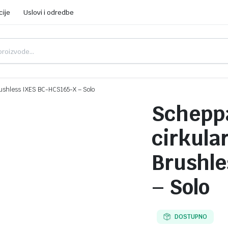
cije
Uslovi i odredbe
rushless IXES BC-HCS165-X – Solo
Schepp
cirkula
Brushle
– Solo
DOSTUPNO