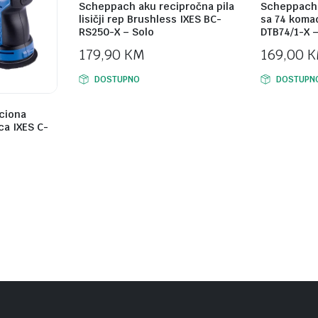
Scheppach aku recipročna pila
Scheppach 
lisičji rep Brushless IXES BC-
sa 74 komad
RS250-X – Solo
DTB74/1-X –
179,90
KM
169,00
K
DOSTUPNO
DOSTUPN
ciona
ca IXES C-