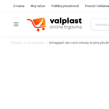
O nama
Moj račun
Politika privatnosti
Povrat i reklama
Početna
Svi proizvodi
Scheppach aku ručni cirkular kružna pila B