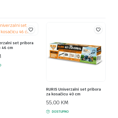
rzalni set pribora
u 46 cm
M
O
RURIS Univerzalni set pribora
za kosačicu 40 cm
55,00
KM
DOSTUPNO