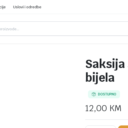
cije
Uslovi i odredbe
Saksija
bijela
DOSTUPNO
12,00
KM
Saksija