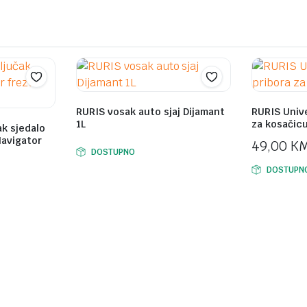
RURIS vosak auto sjaj Dijamant
RURIS Unive
1L
za kosačic
ak sjedalo
Navigator
49,00
K
DOSTUPNO
DOSTUPN