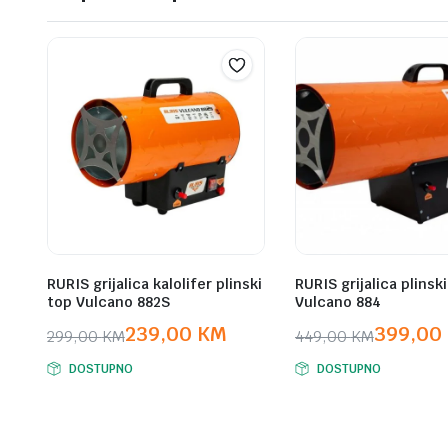
RURIS grijalica kalolifer plinski
RURIS grijalica plinsk
top Vulcano 882S
Vulcano 884
239,00
KM
399,00
299,00
KM
449,00
KM
Original
Current
Original
Current
DOSTUPNO
DOSTUPNO
price
price
price
price
was:
is:
was:
is:
299,00 KM.
239,00 KM.
449,00 KM.
399,00 KM.