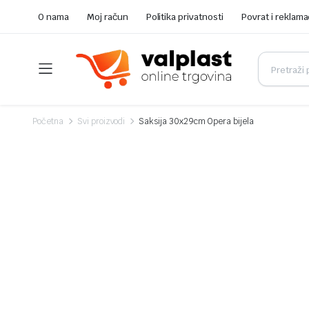
O nama
Moj račun
Politika privatnosti
Povrat i reklama
Početna
Svi proizvodi
Saksija 30x29cm Opera bijela