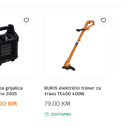
a grijalica
RURIS električni trimer za
ano 200S
travu TE400 400W
,00
KM
79,00
KM
DOSTUPNO