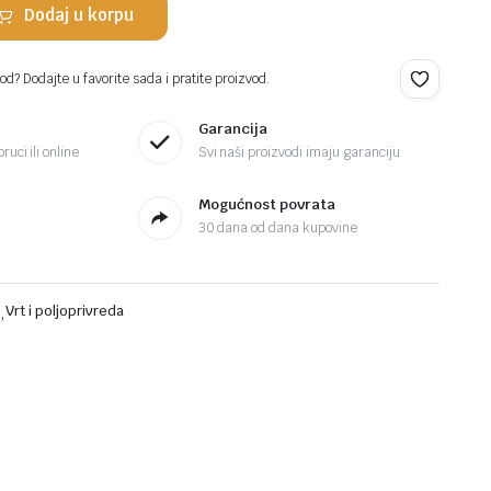
Dodaj u korpu
d? Dodajte u favorite sada i pratite proizvod.
Garancija
ruci ili online
Svi naši proizvodi imaju garanciju
Mogućnost povrata
30 dana od dana kupovine
i
,
Vrt i poljoprivreda