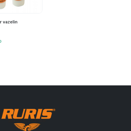
r vazelin
O