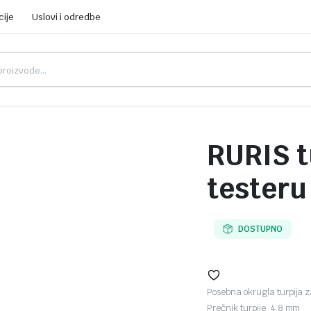
cije
Uslovi i odredbe
RURIS t
testeru
DOSTUPNO
Posebna okrugla turpija z
Prečnik turpije: 4.8 mm