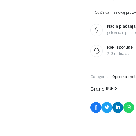
Sviđa vam se ovaj proizvo
Način plaćanja
gotovinom pri ispo
Rok isporuke
2-3 radna dana
Categories:
Oprema i potr
Brand:
RURIS