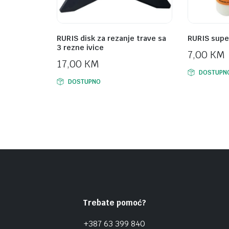
RURIS disk za rezanje trave sa
RURIS supe
3 rezne ivice
7,00
KM
17,00
KM
DOSTUPN
DOSTUPNO
Trebate pomoć?
+387 63 399 840