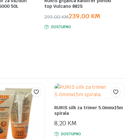
or za vazduh
RURIS grijalica kalolifer plinski
5000 50L
top Vulcano 882S
239,00
KM
299,00
KM
Original
Current
DOSTUPNO
price
price
was:
is:
299,00 KM.
239,00 KM.
RURIS silk za trimer 5.0mmx15m
spirala
8,20
KM
DOSTUPNO