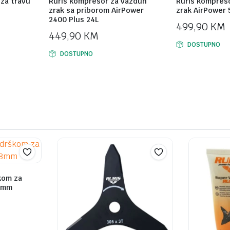
 za travu
Ruris kompresor za vazduh
Ruris kompres
zrak sa priborom AirPower
zrak AirPower 
2400 Plus 24L
499,90
KM
449,90
KM
DOSTUPNO
DOSTUPNO
kom za
8mm