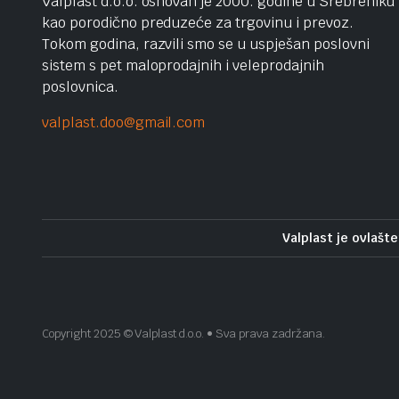
Valplast d.o.o. osnovan je 2000. godine u Srebreniku
kao porodično preduzeće za trgovinu i prevoz.
Tokom godina, razvili smo se u uspješan poslovni
sistem s pet maloprodajnih i veleprodajnih
poslovnica.
valplast.doo@gmail.com
Valplast je ovlašte
Copyright 2025 © Valplast d.o.o. • Sva prava zadržana.