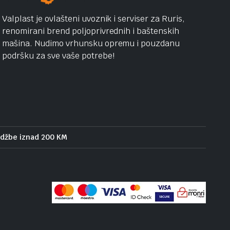
Valplast je ovlašteni uvoznik i serviser za Ruris,
renomirani brend poljoprivrednih i baštenskih
mašina. Nudimo vrhunsku opremu i pouzdanu
podršku za sve vaše potrebe!
udžbe iznad 200 KM