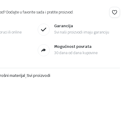
d? Dodajte u favorite sada i pratite proizvod.
Garancija
ruci ili online
Svi naši proizvodi imaju garanciju
Mogućnost povrata
30 dana od dana kupovine
ošni materijal
,
Svi proizvodi