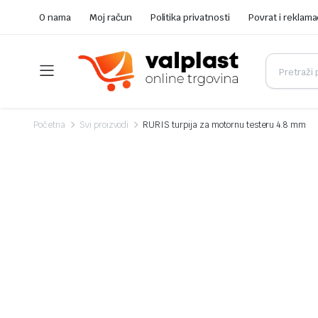
O nama
Moj račun
Politika privatnosti
Povrat i reklama
Početna
Svi proizvodi
RURIS turpija za motornu testeru 4.8 mm