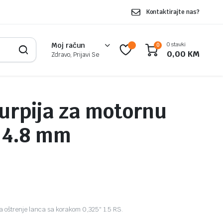
Kontaktirajte nas?
0 stavki
Moj račun
0
0,00
KM
Zdravo, Prijavi Se
urpija za motornu
 4.8 mm
a oštrenje lanca sa korakom 0,325″ 1.5 RS.