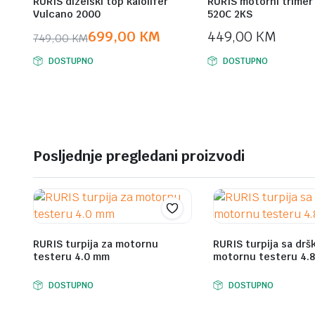
RURIS dizelski top kalolifer
RURIS motorni trimer
Vulcano 2000
520C 2KS
699,00
KM
449,00
KM
749,00
KM
Original
Current
DOSTUPNO
DOSTUPNO
price
price
was:
is:
749,00 KM.
699,00 KM.
Posljednje pregledani proizvodi
RURIS turpija za motornu
RURIS turpija sa drš
testeru 4.0 mm
motornu testeru 4.
DOSTUPNO
DOSTUPNO