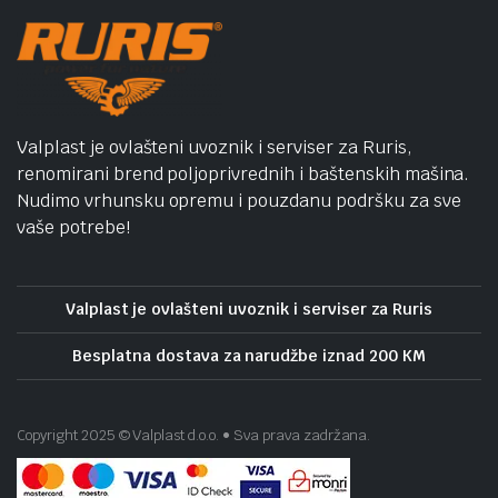
Valplast je ovlašteni uvoznik i serviser za Ruris,
renomirani brend poljoprivrednih i baštenskih mašina.
Nudimo vrhunsku opremu i pouzdanu podršku za sve
vaše potrebe!
Valplast je ovlašteni uvoznik i serviser za Ruris
Besplatna dostava za narudžbe iznad 200 KM
Copyright 2025 © Valplast d.o.o. • Sva prava zadržana.