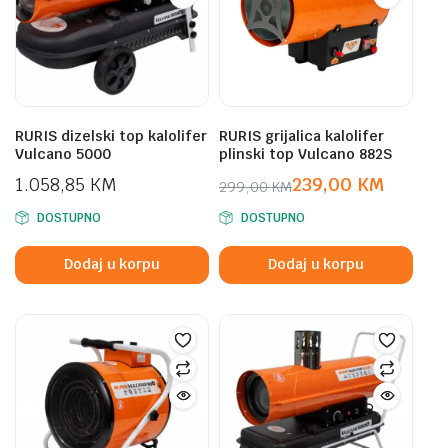
RURIS dizelski top kalolifer
RURIS grijalica kalolifer
Vulcano 5000
plinski top Vulcano 882S
1.058,85
KM
239,00
KM
299,00
KM
Original
Current
DOSTUPNO
DOSTUPNO
price
price
was:
is:
Dodaj u korpu
Dodaj u korpu
299,00 KM.
239,00 KM.