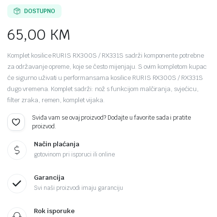
DOSTUPNO
65,00
KM
Komplet kosilice RURIS RX300S / RX331S sadrži komponente potrebne
za održavanje opreme, koje se često mijenjaju. S ovim kompletom kupac
će sigurno uživati ​​u performansama kosilice RURIS RX300S / RX331S
dugo vremena. Komplet sadrži: nož s funkcijom malčiranja, svjećicu,
filter zraka, remen, komplet vijaka.
Sviđa vam se ovaj proizvod? Dodajte u favorite sada i pratite
proizvod.
Način plaćanja
gotovinom pri isporuci ili online
Garancija
Svi naši proizvodi imaju garanciju
Rok isporuke